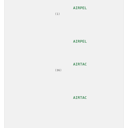
						
(1)
						
						
(36)
						
							AMERI
KI									