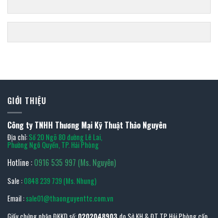
GIỚI THIỆU
Công ty TNHH Thương Mại Kỹ Thuật Thảo Nguyên
Địa chỉ:
Số 20 Ngõ 80 đường Lê Lai,
Phường Ngô Quyền, TP. Hải Phòng
Hotline :
0916 535 997 (Ms. Nguyên)
Sale :
0848 239 739 (Ms. Nhung)
Email :
sale01@thaonguyenttc.com.vn
Giấy chứng nhận ĐKKD số:
0202048903
do Sở KH & ĐT TP Hải Phòng cấp