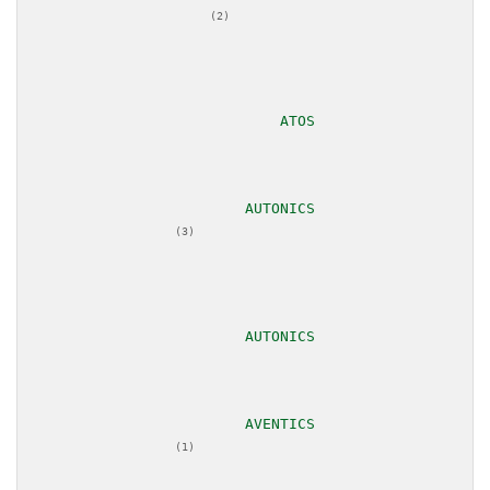
(2)
						
							
(3)
							
							
(1)