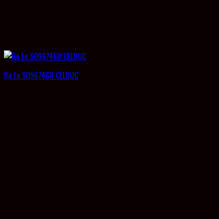
Rơ Le SO967460 CELDUC