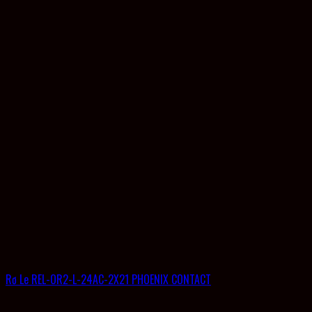
Rơ Le REL-OR2-L-24AC-2X21 PHOENIX CONTACT