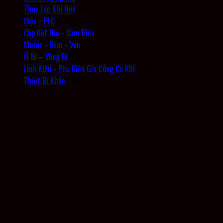
Thủy Lực Khí Nén
(305)
Điện - PLC
(311)
Cáp Kết Nối - Cảm Biến
(237)
Motor - Bơm - Van
(226)
Ổ Bi – Vòng Bi
(45)
Linh Kiện - Phụ Kiện Gia Công Cơ Khí
(117)
Thiết Bị Khác
(434)