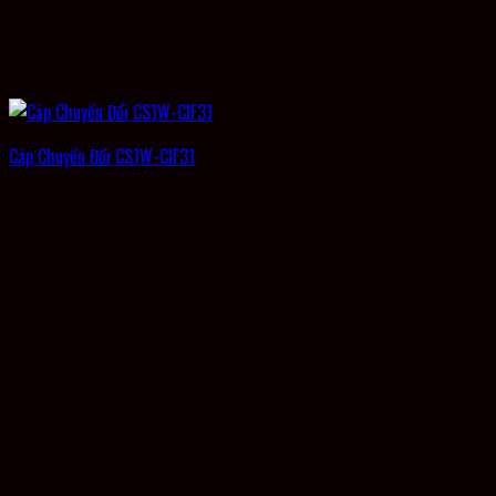
Cáp Chuyển Đổi CS1W-CIF31