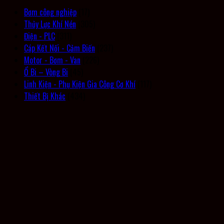
Bơm công nghiệp
(17)
Thủy Lực Khí Nén
(305)
Điện - PLC
(311)
Cáp Kết Nối - Cảm Biến
(237)
Motor - Bơm - Van
(226)
Ổ Bi – Vòng Bi
(45)
Linh Kiện - Phụ Kiện Gia Công Cơ Khí
(117)
Thiết Bị Khác
(434)