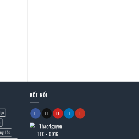
KẾT NỐI
lọc
n
ng Tắc