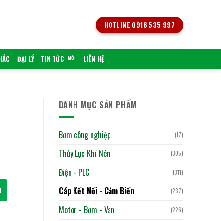
HOTLINE 0916 535 997
KHÁC
ĐẠI LÝ
TIN TỨC
LIÊN HỆ
DANH MỤC SẢN PHẨM
Bơm công nghiệp
(17)
Thủy Lực Khí Nén
(305)
Điện - PLC
(311)
h
Cáp Kết Nối - Cảm Biến
(237)
Motor - Bơm - Van
(226)