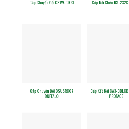
Cáp Chuyển Đổi CS1W-CIF31
Cáp Nối Chéo RS-232
Cáp Chuyển Đổi BSUSRC07
Cáp Kết Nối CA3-CBLCB
BUFFALO
PROFACE