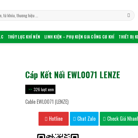
LC
THỦY LỰC KHÍ NÉN
LINH KIỆN – PHỤ KIỆN GIA CÔNG CƠ KHÍ
THIẾT BỊ 
Cáp Kết Nối EWL0071 LENZE
326 lượt xem
Cable EWL0071 (LENZE)
Hotline
Chat Zalo
Check Giá Nhan