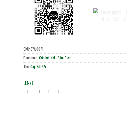
SKU:
EWL0071
Danh mục:
Cáp Kết Nối - Cảm Biến
Thẻ:
Cáp Kết Nối
LENZE