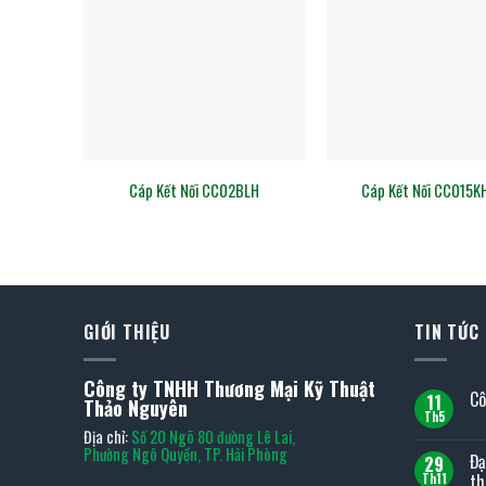
Cáp Kết Nối CC02BLH
Cáp Kết Nối CC015K
GIỚI THIỆU
TIN TỨC
Công ty TNHH Thương Mại Kỹ Thuật
Cô
11
Thảo Nguyên
Th5
Kh
Địa chỉ:
Số 20 Ngõ 80 đường Lê Lai,
có
bìn
Phường Ngô Quyền, TP. Hải Phòng
Đạ
29
luậ
ở
th
Th11