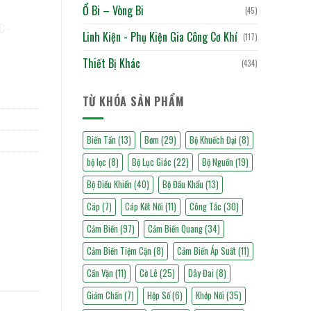
Ổ Bi – Vòng Bi
(45)
Linh Kiện - Phụ Kiện Gia Công Cơ Khí
(117)
Thiết Bị Khác
(434)
TỪ KHÓA SẢN PHẨM
Biến Tần
(13)
Bơm
(29)
Bộ Khuếch Đại
(8)
bộ lọc
(8)
Bộ Lục Giác
(22)
Bộ Nguồn
(19)
Bộ Điều Khiển
(40)
Bộ Đầu Khẩu
(13)
Cáp
(7)
Cáp Kết Nối
(11)
Công Tắc
(30)
Cảm Biến
(97)
Cảm Biến Quang
(34)
Cảm Biến Tiệm Cận
(8)
Cảm Biến Áp Suất
(11)
Cần Vặn
(11)
Cờ Lê
(25)
Dây Đai
(8)
Giảm Chấn
(7)
Hộp Số
(6)
Khớp Nối
(35)