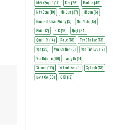
khởi động từ
(17)
Kìm
(26)
Module
(49)
Máy Bơm
(10)
Mô Đun
(37)
Môđun
(6)
Núm Hút Chân Không
(9)
Nút Nhấn
(15)
Phốt
(12)
PLC
(16)
Quạt
(34)
Quạt Hút
(14)
Rơ Le
(18)
Tay Cân Lực
(13)
Van
(29)
Van Khí Nén
(6)
Van Tiết Lưu
(12)
Van Điện Từ
(69)
Vòng Bi
(14)
Xi Lanh
(110)
Xi Lanh Kẹp
(9)
Xy Lanh
(18)
Động Cơ
(39)
Ổ Bi
(12)