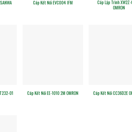
Cáp Lập Trình XW2Z
C SANWA
Cáp Kết Nối EVC004 IFM
OMRON
T232-01
Cáp Kết Nối EE-1010 2M OMRON
Cáp Kết Nối CC36D2E O