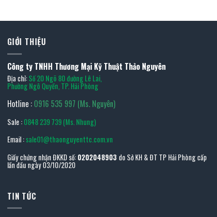
GIỚI THIỆU
Công ty TNHH Thương Mại Kỹ Thuật Thảo Nguyên
Địa chỉ:
Số 20 Ngõ 80 đường Lê Lai,
Phường Ngô Quyền, TP. Hải Phòng
Hotline :
0916 535 997 (Ms. Nguyên)
Sale :
0848 239 739 (Ms. Nhung)
Email :
sale01@thaonguyenttc.com.vn
Giấy chứng nhận ĐKKD số:
0202048903
do Sở KH & ĐT TP Hải Phòng cấp
lần đầu ngày 03/10/2020
TIN TỨC