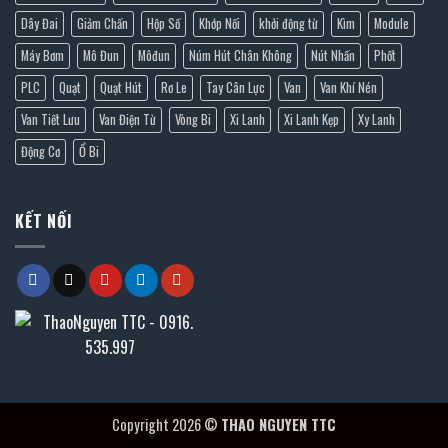
Dây Đai
Giảm Chấn
Hộp Số
Khớp Nối
khởi động từ
Kìm
Module
Máy Bơm
Mô Đun
Môđun
Núm Hút Chân Không
Nút Nhấn
Phốt
PLC
Quạt
Quạt Hút
Rơ Le
Tay Cân Lực
Van
Van Khí Nén
Van Tiết Lưu
Van Điện Từ
Vòng Bi
Xi Lanh
Xi Lanh Kẹp
Xy Lanh
Động Cơ
Ổ Bi
KẾT NỐI
Copyright 2026 ©
THAO NGUYEN TTC