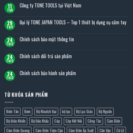
Công ty TONE TOOLS tại Việt Nam
11
Th5
Không
có
bình
Đại lý TONE JAPAN TOOLS – Top 1 thiết bị dụng cụ cầm tay
29
luận
ở
Th11
Không
Công
có
ty
bình
Chính sách bảo mật thông tin
TONE
24
luận
TOOLS
ở
Th12
Không
tại
Đại
có
Việt
lý
bình
Nam
Chính sách đổi trả sản phẩm
TONE
24
luận
JAPAN
ở
Th12
Không
TOOLS
Chính
có
–
sách
bình
Top
Chính sách bảo hành sản phẩm
bảo
24
luận
1
mật
ở
Th12
thiết
Không
thông
Chính
bị
có
tin
sách
dụng
bình
đổi
cụ
luận
trả
TỪ KHÓA SẢN PHẨM
cầm
ở
sản
tay
Chính
phẩm
sách
bảo
hành
Biến Tần
Bơm
Bộ Khuếch Đại
bộ lọc
Bộ Lục Giác
Bộ Nguồn
sản
phẩm
Bộ Điều Khiển
Bộ Đầu Khẩu
Cáp
Cáp Kết Nối
Công Tắc
Cảm Biến
Cảm Biến Quang
Cảm Biến Tiệm Cận
Cảm Biến Áp Suất
Cần Vặn
Cờ Lê