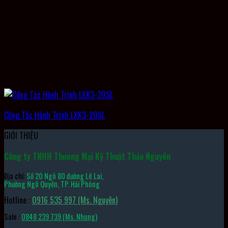
Công Tắc Hành Trình LXK3-20SL
GIỚI THIỆU
Công ty TNHH Thương Mại Kỹ Thuật Thảo Nguyên
Địa chỉ:
Số 20 Ngõ 80 đường Lê Lai,
Phường Ngô Quyền, TP. Hải Phòng
Hotline :
0916 535 997 (Ms. Nguyên)
Sale :
0848 239 739 (Ms. Nhung)