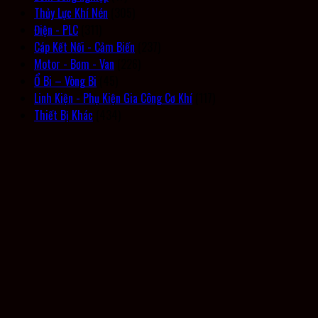
Thủy Lực Khí Nén
(305)
Điện - PLC
(311)
Cáp Kết Nối - Cảm Biến
(237)
Motor - Bơm - Van
(226)
Ổ Bi – Vòng Bi
(45)
Linh Kiện - Phụ Kiện Gia Công Cơ Khí
(117)
Thiết Bị Khác
(434)