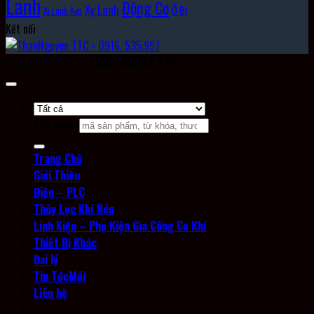
Lanh
Động Cơ
Xy Lanh
Ổ Bi
Xi Lanh Kẹp
Kết nối
Copyright 2026 ©
THAO NGUYEN TTC
Tìm kiếm:
Trang Chủ
Giới Thiệu
Điện – PLC
Thủy Lực Khí Nén
Linh Kiện – Phụ Kiện Gia Công Cơ Khí
Thiết Bị Khác
Đại lý
Tin Tức
Liên hệ