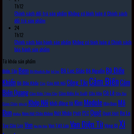
Th12
Chính sách đổi trả sản phẩm
Không có bình luận
ở Chính sách
đổi trả sản phẩm
24
Th12
Chính sách bảo hành sản phẩm
Không có bình luận
ở Chính sách
bảo hành sản phẩm
Từ khóa sản phẩm
Bộ Điều
Bơm
Bộ Lục Giác
Bộ Nguồn
Biến Tần
Bộ Khuếch Đại
bộ lọc
Cảm Biến
Khiển
Cảm
Công Tắc
Bộ Đầu Khẩu
Cáp Kết Nối
Cáp
Biến Quang
Cờ Lê
Cảm Biến Áp Suất
Cần Vặn
Cảm Biến Tiệm Cận
Dây Đai
Module
Khớp Nối
Mô
Kìm
khởi động từ
Máy Bơm
Giảm Chấn
Hộp Số
Đun
Quạt
Rơ Le
PLC
Nút Nhấn
Quạt Hút
Phốt
Núm Hút Chân Không
Môđun
Xi
Van Điện Từ
Van
Vòng Bi
Tay Cân Lực
Van Tiết Lưu
Van Khí Nén