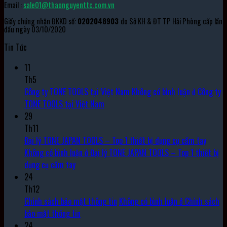
Email :
sale01@thaonguyenttc.com.vn
Giấy chứng nhận ĐKKD số:
0202048903
do Sở KH & ĐT TP Hải Phòng cấp lần
đầu ngày 03/10/2020
Tin Tức
11
Th5
Công ty TONE TOOLS tại Việt Nam
Không có bình luận
ở Công ty
TONE TOOLS tại Việt Nam
29
Th11
Đại lý TONE JAPAN TOOLS – Top 1 thiết bị dụng cụ cầm tay
Không có bình luận
ở Đại lý TONE JAPAN TOOLS – Top 1 thiết bị
dụng cụ cầm tay
24
Th12
Chính sách bảo mật thông tin
Không có bình luận
ở Chính sách
bảo mật thông tin
24