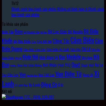
Th12
Chính sách bảo hành sản phẩm
Không có bình luận
ở Chính sách
bảo hành sản phẩm
Từ khóa sản phẩm
Bộ Điều
Bơm
Bộ Lục Giác
Bộ Nguồn
Biến Tần
Bộ Khuếch Đại
bộ lọc
Cảm Biến
Khiển
Cảm
Công Tắc
Bộ Đầu Khẩu
Cáp Kết Nối
Cáp
Biến Quang
Cờ Lê
Cảm Biến Áp Suất
Cần Vặn
Cảm Biến Tiệm Cận
Dây Đai
Module
Khớp Nối
Mô
Kìm
khởi động từ
Máy Bơm
Giảm Chấn
Hộp Số
Đun
Quạt
Rơ Le
PLC
Nút Nhấn
Quạt Hút
Phốt
Núm Hút Chân Không
Môđun
Xi
Van Điện Từ
Van
Vòng Bi
Tay Cân Lực
Van Tiết Lưu
Van Khí Nén
Lanh
Động Cơ
Xy Lanh
Ổ Bi
Xi Lanh Kẹp
Kết nối
Copyright 2026 ©
THAO NGUYEN TTC