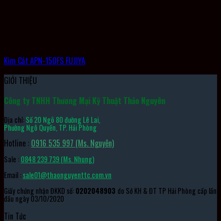
Kìm Cắt APN-150FS FUJIYA
GIỚI THIỆU
Công ty TNHH Thương Mại Kỹ Thuật Thảo Nguyên
Địa chỉ:
Số 20 Ngõ 80 đường Lê Lai,
Phường Ngô Quyền, TP. Hải Phòng
Hotline :
0916 535 997 (Ms. Nguyên)
Sale :
0848 239 739 (Ms. Nhung)
Email :
sale01@thaonguyenttc.com.vn
Giấy chứng nhận ĐKKD số:
0202048903
do Sở KH & ĐT TP Hải Phòng cấp lần
đầu ngày 03/10/2020
Tin Tức