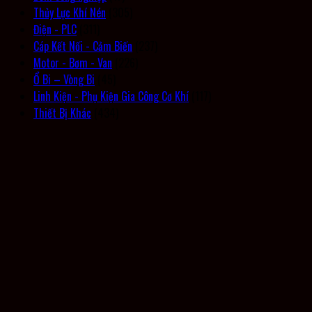
Thủy Lực Khí Nén
(305)
Điện - PLC
(311)
Cáp Kết Nối - Cảm Biến
(237)
Motor - Bơm - Van
(226)
Ổ Bi – Vòng Bi
(45)
Linh Kiện - Phụ Kiện Gia Công Cơ Khí
(117)
Thiết Bị Khác
(434)