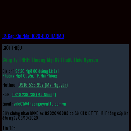
Bộ Kẹp Khí Nén HC20-BDX HARMO
GIỚI THIỆU
Công ty TNHH Thương Mại Kỹ Thuật Thảo Nguyên
Địa chỉ:
Số 20 Ngõ 80 đường Lê Lai,
Phường Ngô Quyền, TP. Hải Phòng
Hotline :
0916 535 997 (Ms. Nguyên)
Sale :
0848 239 739 (Ms. Nhung)
Email :
sale01@thaonguyenttc.com.vn
Giấy chứng nhận ĐKKD số:
0202048903
do Sở KH & ĐT TP Hải Phòng cấp lần
đầu ngày 03/10/2020
Tin Tức