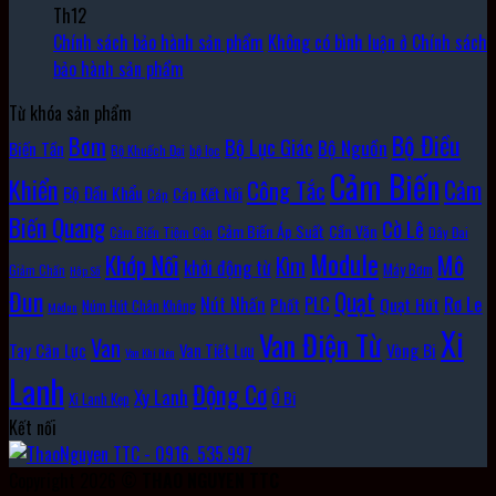
Th12
Chính sách bảo hành sản phẩm
Không có bình luận
ở Chính sách
bảo hành sản phẩm
Từ khóa sản phẩm
Bộ Điều
Bơm
Bộ Lục Giác
Bộ Nguồn
Biến Tần
Bộ Khuếch Đại
bộ lọc
Cảm Biến
Khiển
Cảm
Công Tắc
Bộ Đầu Khẩu
Cáp Kết Nối
Cáp
Biến Quang
Cờ Lê
Cảm Biến Áp Suất
Cần Vặn
Cảm Biến Tiệm Cận
Dây Đai
Module
Khớp Nối
Mô
Kìm
khởi động từ
Máy Bơm
Giảm Chấn
Hộp Số
Đun
Quạt
Rơ Le
PLC
Nút Nhấn
Quạt Hút
Phốt
Núm Hút Chân Không
Môđun
Xi
Van Điện Từ
Van
Vòng Bi
Tay Cân Lực
Van Tiết Lưu
Van Khí Nén
Lanh
Động Cơ
Xy Lanh
Ổ Bi
Xi Lanh Kẹp
Kết nối
Copyright 2026 ©
THAO NGUYEN TTC