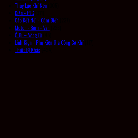
Thủy Lực Khí Nén
(305)
Điện - PLC
(311)
Cáp Kết Nối - Cảm Biến
(237)
Motor - Bơm - Van
(226)
Ổ Bi – Vòng Bi
(45)
Linh Kiện - Phụ Kiện Gia Công Cơ Khí
(117)
Thiết Bị Khác
(434)