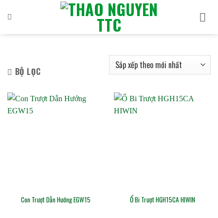
Bỏ
qua
nội
dung
BỘ LỌC
Con Trượt Dẫn Hướng EGW15
Ổ Bi Trượt HGH15CA HIWIN