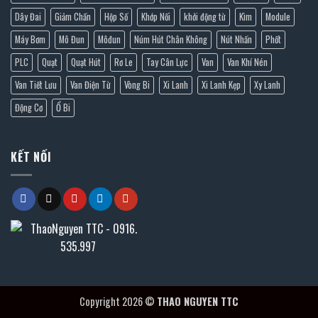
Dây Đai
Giảm Chấn
Hộp Số
Khớp Nối
khởi động từ
Kìm
Module
Máy Bơm
Mô Đun
Môđun
Núm Hút Chân Không
Nút Nhấn
Phốt
PLC
Quạt
Quạt Hút
Rơ Le
Tay Cân Lực
Van
Van Khí Nén
Van Tiết Lưu
Van Điện Từ
Vòng Bi
Xi Lanh
Xi Lanh Kẹp
Xy Lanh
Động Cơ
Ổ Bi
KẾT NỐI
Copyright 2026 ©
THAO NGUYEN TTC