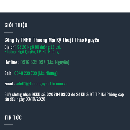
GIỚI THIỆU
Công ty TNHH Thương Mại Kỹ Thuật Thảo Nguyên
Địa chỉ:
Số 20 Ngõ 80 đường Lê Lai,
Phường Ngô Quyền, TP. Hải Phòng
Hotline :
0916 535 997 (Ms. Nguyên)
Sale :
0848 239 739 (Ms. Nhung)
Email :
sale01@thaonguyenttc.com.vn
Giấy chứng nhận ĐKKD số:
0202048903
do Sở KH & ĐT TP Hải Phòng cấp
lần đầu ngày 03/10/2020
TIN TỨC