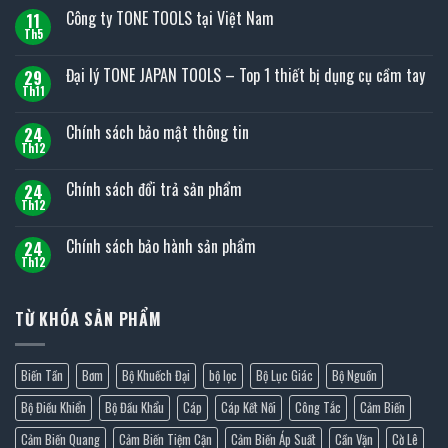
Công ty TONE TOOLS tại Việt Nam
11
Th5
Không
có
bình
Đại lý TONE JAPAN TOOLS – Top 1 thiết bị dụng cụ cầm tay
29
luận
ở
Th11
Không
Công
có
ty
bình
Chính sách bảo mật thông tin
TONE
24
luận
TOOLS
ở
Th12
Không
tại
Đại
có
Việt
lý
bình
Nam
Chính sách đổi trả sản phẩm
TONE
24
luận
JAPAN
ở
Th12
Không
TOOLS
Chính
có
–
sách
bình
Top
Chính sách bảo hành sản phẩm
bảo
24
luận
1
mật
ở
Th12
thiết
Không
thông
Chính
bị
có
tin
sách
dụng
bình
đổi
cụ
luận
trả
TỪ KHÓA SẢN PHẨM
cầm
ở
sản
tay
Chính
phẩm
sách
bảo
hành
Biến Tần
Bơm
Bộ Khuếch Đại
bộ lọc
Bộ Lục Giác
Bộ Nguồn
sản
phẩm
Bộ Điều Khiển
Bộ Đầu Khẩu
Cáp
Cáp Kết Nối
Công Tắc
Cảm Biến
Cảm Biến Quang
Cảm Biến Tiệm Cận
Cảm Biến Áp Suất
Cần Vặn
Cờ Lê