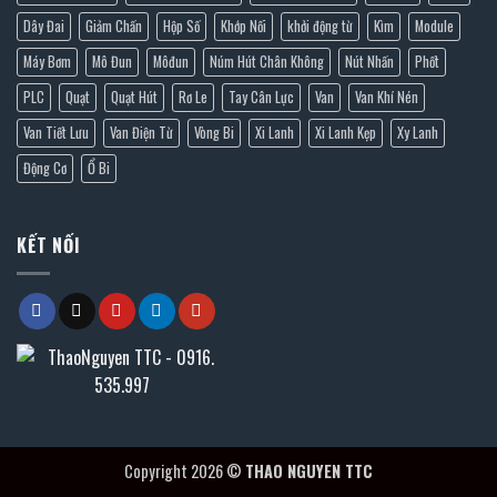
Dây Đai
Giảm Chấn
Hộp Số
Khớp Nối
khởi động từ
Kìm
Module
Máy Bơm
Mô Đun
Môđun
Núm Hút Chân Không
Nút Nhấn
Phốt
PLC
Quạt
Quạt Hút
Rơ Le
Tay Cân Lực
Van
Van Khí Nén
Van Tiết Lưu
Van Điện Từ
Vòng Bi
Xi Lanh
Xi Lanh Kẹp
Xy Lanh
Động Cơ
Ổ Bi
KẾT NỐI
Copyright 2026 ©
THAO NGUYEN TTC