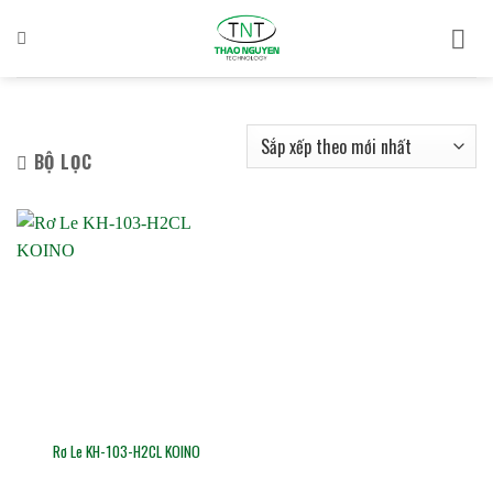
Bỏ
qua
nội
dung
BỘ LỌC
Rơ Le KH-103-H2CL KOINO