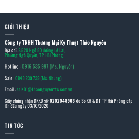
GIỚI THIỆU
Công ty TNHH Thương Mại Kỹ Thuật Thảo Nguyên
Địa chỉ:
Số 20 Ngõ 80 đường Lê Lai,
Phường Ngô Quyền, TP. Hải Phòng
Hotline :
0916 535 997 (Ms. Nguyên)
Sale :
0848 239 739 (Ms. Nhung)
Email :
sale01@thaonguyenttc.com.vn
Giấy chứng nhận ĐKKD số:
0202048903
do Sở KH & ĐT TP Hải Phòng cấp
lần đầu ngày 03/10/2020
TIN TỨC