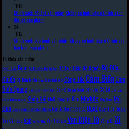
Th12
Chính sách đổi trả sản phẩm
Không có bình luận
ở Chính sách
đổi trả sản phẩm
24
Th12
Chính sách bảo hành sản phẩm
Không có bình luận
ở Chính sách
bảo hành sản phẩm
Từ khóa sản phẩm
Bộ Điều
Bơm
Bộ Lục Giác
Bộ Nguồn
Biến Tần
Bộ Khuếch Đại
bộ lọc
Cảm Biến
Khiển
Cảm
Công Tắc
Bộ Đầu Khẩu
Cáp Kết Nối
Cáp
Biến Quang
Cờ Lê
Cảm Biến Áp Suất
Cần Vặn
Cảm Biến Tiệm Cận
Dây Đai
Module
Khớp Nối
Mô
Kìm
khởi động từ
Máy Bơm
Giảm Chấn
Hộp Số
Đun
Quạt
Rơ Le
PLC
Nút Nhấn
Quạt Hút
Phốt
Núm Hút Chân Không
Môđun
Xi
Van Điện Từ
Van
Vòng Bi
Tay Cân Lực
Van Tiết Lưu
Van Khí Nén