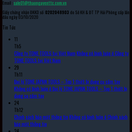
Email :
sale01@thaonguyenttc.com.vn
Giấy chứng nhận ĐKKD số:
0202048903
do Sở KH & ĐT TP Hải Phòng cấp lần
đầu ngày 03/10/2020
Tin Tức
11
Th5
Công ty TONE TOOLS tại Việt Nam
Không có bình luận
ở Công ty
TONE TOOLS tại Việt Nam
29
Th11
Đại lý TONE JAPAN TOOLS – Top 1 thiết bị dụng cụ cầm tay
Không có bình luận
ở Đại lý TONE JAPAN TOOLS – Top 1 thiết bị
dụng cụ cầm tay
24
Th12
Chính sách bảo mật thông tin
Không có bình luận
ở Chính sách
bảo mật thông tin
24