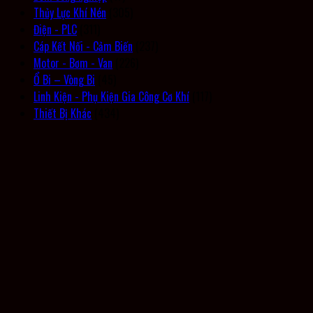
Thủy Lực Khí Nén
(305)
Điện - PLC
(311)
Cáp Kết Nối - Cảm Biến
(237)
Motor - Bơm - Van
(226)
Ổ Bi – Vòng Bi
(45)
Linh Kiện - Phụ Kiện Gia Công Cơ Khí
(117)
Thiết Bị Khác
(434)