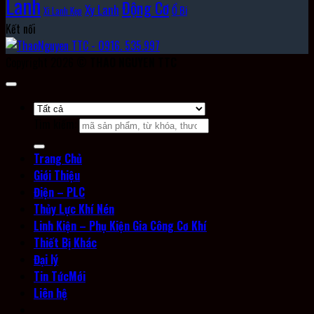
Lanh
Động Cơ
Xy Lanh
Ổ Bi
Xi Lanh Kẹp
Kết nối
Copyright 2026 ©
THAO NGUYEN TTC
Tìm kiếm:
Trang Chủ
Giới Thiệu
Điện – PLC
Thủy Lực Khí Nén
Linh Kiện – Phụ Kiện Gia Công Cơ Khí
Thiết Bị Khác
Đại lý
Tin Tức
Liên hệ