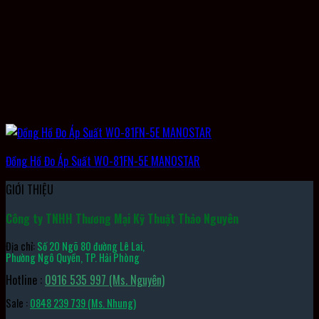
Đồng Hồ Đo Áp Suất WO-81FN-5E MANOSTAR
GIỚI THIỆU
Công ty TNHH Thương Mại Kỹ Thuật Thảo Nguyên
Địa chỉ:
Số 20 Ngõ 80 đường Lê Lai,
Phường Ngô Quyền, TP. Hải Phòng
Hotline :
0916 535 997 (Ms. Nguyên)
Sale :
0848 239 739 (Ms. Nhung)