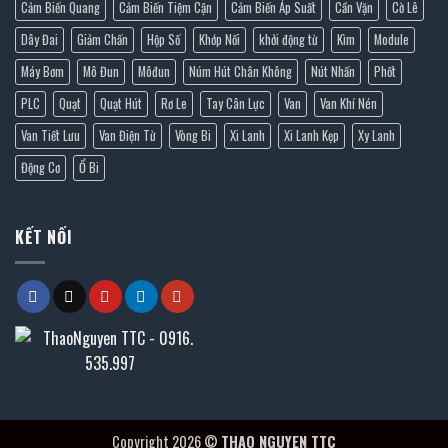
Cảm Biến Quang
Cảm Biến Tiệm Cận
Cảm Biến Áp Suất
Cần Vặn
Cờ Lê
Dây Đai
Giảm Chấn
Hộp Số
Khớp Nối
khởi động từ
Kìm
Module
Máy Bơm
Mô Đun
Môđun
Núm Hút Chân Không
Nút Nhấn
Phốt
PLC
Quạt
Quạt Hút
Rơ Le
Tay Cân Lực
Van
Van Khí Nén
Van Tiết Lưu
Van Điện Từ
Vòng Bi
Xi Lanh
Xi Lanh Kẹp
Xy Lanh
Động Cơ
Ổ Bi
KẾT NỐI
Copyright 2026 ©
THAO NGUYEN TTC