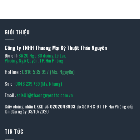
GIỚI THIỆU
Công ty TNHH Thương Mại Kỹ Thuật Thảo Nguyên
Địa chỉ:
Số 20 Ngõ 80 đường Lê Lai,
Phường Ngô Quyền, TP. Hải Phòng
Hotline :
0916 535 997 (Ms. Nguyên)
Sale :
0848 239 739 (Ms. Nhung)
Email :
sale01@thaonguyenttc.com.vn
Giấy chứng nhận ĐKKD số:
0202048903
do Sở KH & ĐT TP Hải Phòng cấp
lần đầu ngày 03/10/2020
TIN TỨC