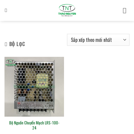
Bỏ
qua
nội
dung
BỘ LỌC
Bộ Nguồn Chuyển Mạch LRS-100-
24