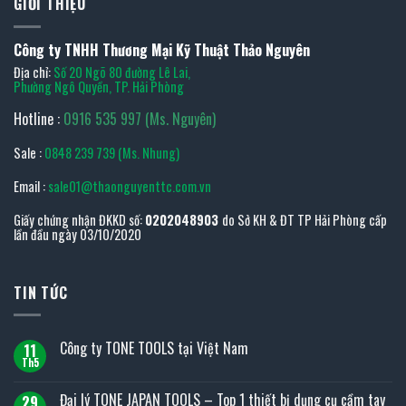
GIỚI THIỆU
Công ty TNHH Thương Mại Kỹ Thuật Thảo Nguyên
Địa chỉ:
Số 20 Ngõ 80 đường Lê Lai,
Phường Ngô Quyền, TP. Hải Phòng
Hotline :
0916 535 997 (Ms. Nguyên)
Sale :
0848 239 739 (Ms. Nhung)
Email :
sale01@thaonguyenttc.com.vn
Giấy chứng nhận ĐKKD số:
0202048903
do Sở KH & ĐT TP Hải Phòng cấp
lần đầu ngày 03/10/2020
TIN TỨC
Công ty TONE TOOLS tại Việt Nam
11
Th5
Không
có
bình
Đại lý TONE JAPAN TOOLS – Top 1 thiết bị dụng cụ cầm tay
29
luận