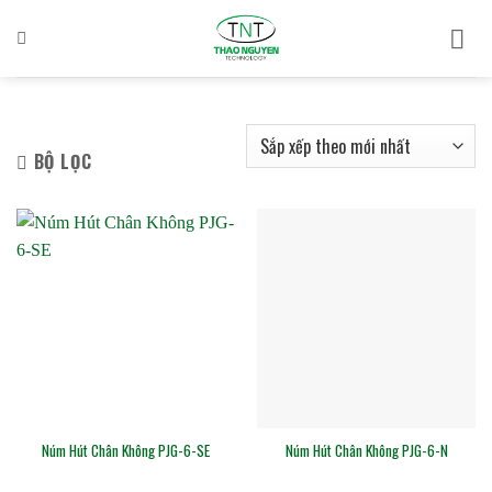
Bỏ
qua
nội
dung
BỘ LỌC
Núm Hút Chân Không PJG-6-SE
Núm Hút Chân Không PJG-6-N