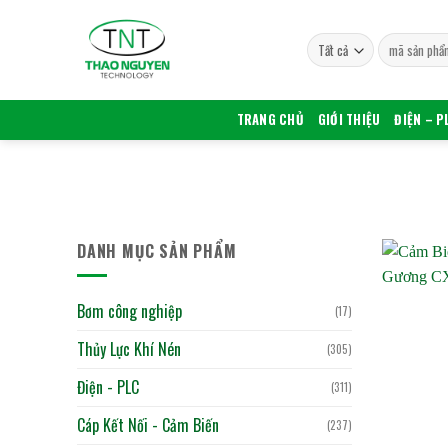
Bỏ
qua
Tìm
nội
kiếm:
dung
TRANG CHỦ
GIỚI THIỆU
ĐIỆN – P
DANH MỤC SẢN PHẨM
Bơm công nghiệp
(17)
Thủy Lực Khí Nén
(305)
Điện - PLC
(311)
Cáp Kết Nối - Cảm Biến
(237)