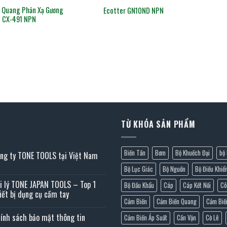
 Quang Phản Xạ Gương
Ecotter GN10ND NPN
CX-491 NPN
TỪ KHÓA SẢN PHẨM
Biến Tần
Bơm
Bộ Khuếch Đại
bộ 
ng ty TONE TOOLS tại Việt Nam
ông
Bộ Lục Giác
Bộ Nguồn
Bộ Điều Khiể
h
i lý TONE JAPAN TOOLS – Top 1
Bộ Đầu Khẩu
Cáp
Cáp Kết Nối
Cô
n
iết bị dụng cụ cầm tay
ng
Cảm Biến
Cảm Biến Quang
Cảm Biế
ông
NE
ính sách bảo mật thông tin
Cảm Biến Áp Suất
Cần Vặn
Cờ Lê
h
OLS
n