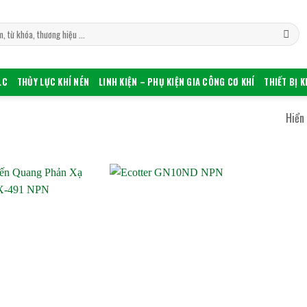
LC
THỦY LỰC KHÍ NÉN
LINH KIỆN – PHỤ KIỆN GIA CÔNG CƠ KHÍ
THIẾT BỊ 
Hiển 