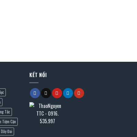
KẾT NỐI
lọc
n
ng Tắc
n Tiệm Cận
Dây Đai