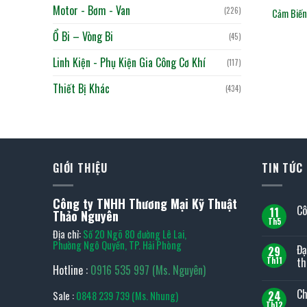
Motor - Bơm - Van
(226)
Cảm Biến
Ổ Bi – Vòng Bi
(45)
Linh Kiện - Phụ Kiện Gia Công Cơ Khí
(117)
Thiết Bị Khác
(434)
GIỚI THIỆU
TIN TỨC
Công ty TNHH Thương Mại Kỹ Thuật
Cô
11
Thảo Nguyên
Th5
Kh
Địa chỉ:
Số 20 Ngõ 80 đường Lê Lai,
có
bìn
Phường Ngô Quyền, TP. Hải Phòng
Đạ
29
luậ
ở
th
Th11
Hotline :
0916 535 997 (Ms. Nguyên)
Cô
Kh
ty
có
TO
Ch
24
Sale :
0848 239 739 (Ms. Nhung)
bìn
TO
luậ
tại
Th12