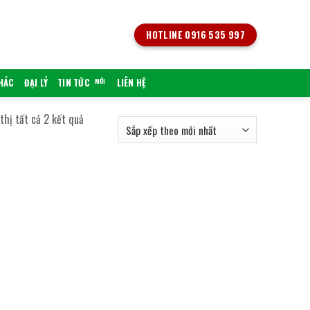
HOTLINE 0916 535 997
KHÁC
ĐẠI LÝ
TIN TỨC
LIÊN HỆ
Đã
thị tất cả 2 kết quả
sắp
xếp
theo
mới
nhất