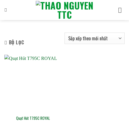
Bỏ
qua
nội
dung
BỘ LỌC
Quạt Hút T795C ROYAL