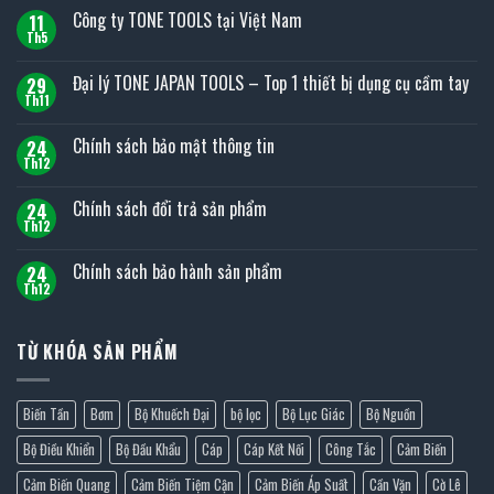
Công ty TONE TOOLS tại Việt Nam
11
Th5
Không
có
bình
Đại lý TONE JAPAN TOOLS – Top 1 thiết bị dụng cụ cầm tay
29
luận
ở
Th11
Không
Công
có
ty
bình
Chính sách bảo mật thông tin
TONE
24
luận
TOOLS
ở
Th12
Không
tại
Đại
có
Việt
lý
bình
Nam
Chính sách đổi trả sản phẩm
TONE
24
luận
JAPAN
ở
Th12
Không
TOOLS
Chính
có
–
sách
bình
Top
Chính sách bảo hành sản phẩm
bảo
24
luận
1
mật
ở
Th12
thiết
Không
thông
Chính
bị
có
tin
sách
dụng
bình
đổi
cụ
luận
trả
TỪ KHÓA SẢN PHẨM
cầm
ở
sản
tay
Chính
phẩm
sách
bảo
hành
Biến Tần
Bơm
Bộ Khuếch Đại
bộ lọc
Bộ Lục Giác
Bộ Nguồn
sản
phẩm
Bộ Điều Khiển
Bộ Đầu Khẩu
Cáp
Cáp Kết Nối
Công Tắc
Cảm Biến
Cảm Biến Quang
Cảm Biến Tiệm Cận
Cảm Biến Áp Suất
Cần Vặn
Cờ Lê