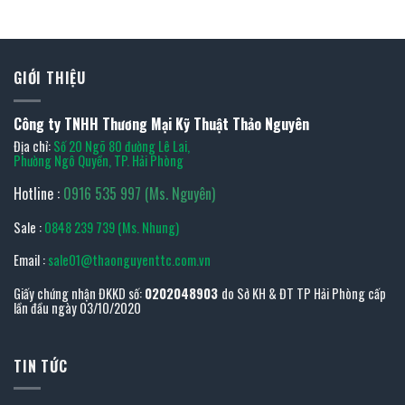
GIỚI THIỆU
Công ty TNHH Thương Mại Kỹ Thuật Thảo Nguyên
Địa chỉ:
Số 20 Ngõ 80 đường Lê Lai,
Phường Ngô Quyền, TP. Hải Phòng
Hotline :
0916 535 997 (Ms. Nguyên)
Sale :
0848 239 739 (Ms. Nhung)
Email :
sale01@thaonguyenttc.com.vn
Giấy chứng nhận ĐKKD số:
0202048903
do Sở KH & ĐT TP Hải Phòng cấp
lần đầu ngày 03/10/2020
TIN TỨC