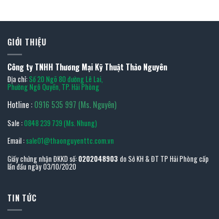
GIỚI THIỆU
Công ty TNHH Thương Mại Kỹ Thuật Thảo Nguyên
Địa chỉ:
Số 20 Ngõ 80 đường Lê Lai,
Phường Ngô Quyền, TP. Hải Phòng
Hotline :
0916 535 997 (Ms. Nguyên)
Sale :
0848 239 739 (Ms. Nhung)
Email :
sale01@thaonguyenttc.com.vn
Giấy chứng nhận ĐKKD số:
0202048903
do Sở KH & ĐT TP Hải Phòng cấp
lần đầu ngày 03/10/2020
TIN TỨC