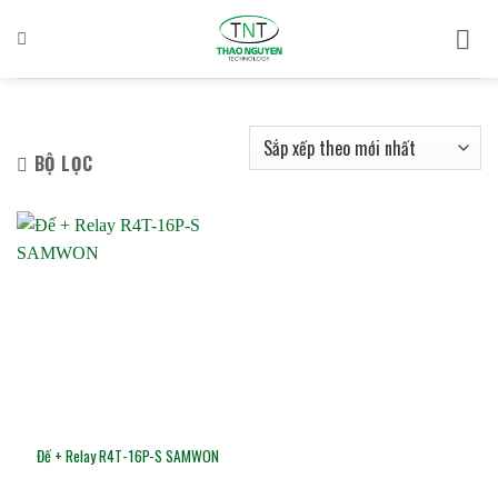
Bỏ
qua
nội
dung
BỘ LỌC
Đế + Relay R4T-16P-S SAMWON