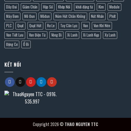
Dây Đai
Giảm Chấn
Hộp Số
Khớp Nối
khởi động từ
Kìm
Module
Máy Bơm
Mô Đun
Môđun
Núm Hút Chân Không
Nút Nhấn
Phốt
PLC
Quạt
Quạt Hút
Rơ Le
Tay Cân Lực
Van
Van Khí Nén
Van Tiết Lưu
Van Điện Từ
Vòng Bi
Xi Lanh
Xi Lanh Kẹp
Xy Lanh
Động Cơ
Ổ Bi
KẾT NỐI
Copyright 2026 ©
THAO NGUYEN TTC