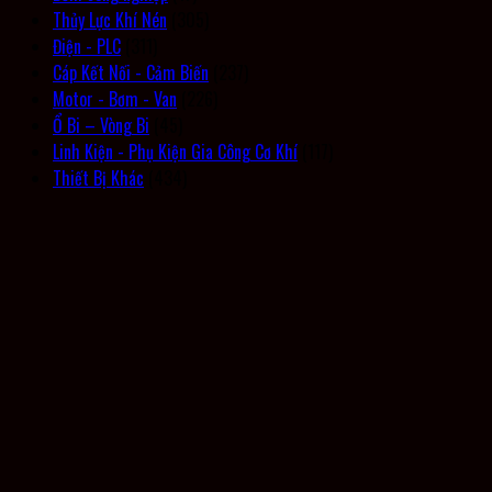
Thủy Lực Khí Nén
(305)
Điện - PLC
(311)
Cáp Kết Nối - Cảm Biến
(237)
Motor - Bơm - Van
(226)
Ổ Bi – Vòng Bi
(45)
Linh Kiện - Phụ Kiện Gia Công Cơ Khí
(117)
Thiết Bị Khác
(434)