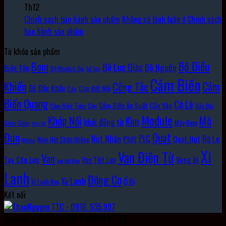
Th12
Chính sách bảo hành sản phẩm
Không có bình luận
ở Chính sách
bảo hành sản phẩm
Từ khóa sản phẩm
Bộ Điều
Bơm
Bộ Lục Giác
Bộ Nguồn
Biến Tần
Bộ Khuếch Đại
bộ lọc
Cảm Biến
Khiển
Cảm
Công Tắc
Bộ Đầu Khẩu
Cáp Kết Nối
Cáp
Biến Quang
Cờ Lê
Cảm Biến Áp Suất
Cần Vặn
Cảm Biến Tiệm Cận
Dây Đai
Module
Khớp Nối
Mô
Kìm
khởi động từ
Máy Bơm
Giảm Chấn
Hộp Số
Đun
Quạt
Rơ Le
PLC
Nút Nhấn
Quạt Hút
Phốt
Núm Hút Chân Không
Môđun
Xi
Van Điện Từ
Van
Vòng Bi
Tay Cân Lực
Van Tiết Lưu
Van Khí Nén
Lanh
Động Cơ
Xy Lanh
Ổ Bi
Xi Lanh Kẹp
Kết nối
Copyright 2026 ©
THAO NGUYEN TTC