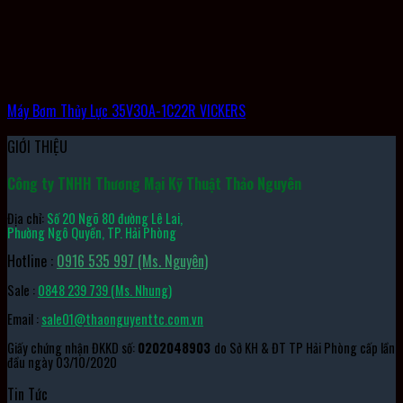
Máy Bơm Thủy Lực 35V30A-1C22R VICKERS
GIỚI THIỆU
Công ty TNHH Thương Mại Kỹ Thuật Thảo Nguyên
Địa chỉ:
Số 20 Ngõ 80 đường Lê Lai,
Phường Ngô Quyền, TP. Hải Phòng
Hotline :
0916 535 997 (Ms. Nguyên)
Sale :
0848 239 739 (Ms. Nhung)
Email :
sale01@thaonguyenttc.com.vn
Giấy chứng nhận ĐKKD số:
0202048903
do Sở KH & ĐT TP Hải Phòng cấp lần
đầu ngày 03/10/2020
Tin Tức