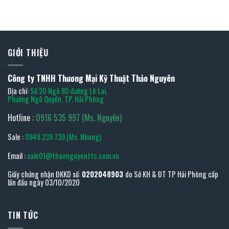
GIỚI THIỆU
Công ty TNHH Thương Mại Kỹ Thuật Thảo Nguyên
Địa chỉ:
Số 20 Ngõ 80 đường Lê Lai,
Phường Ngô Quyền, TP. Hải Phòng
Hotline :
0916 535 997 (Ms. Nguyên)
Sale :
0848 239 739 (Ms. Nhung)
Email :
sale01@thaonguyenttc.com.vn
Giấy chứng nhận ĐKKD số:
0202048903
do Sở KH & ĐT TP Hải Phòng cấp
lần đầu ngày 03/10/2020
TIN TỨC