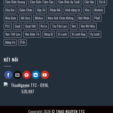
Cảm Biến Quang
Cảm Biến Tiệm Cận
Cảm Biến Áp Suất
Cần Vặn
Cờ Lê
Dây Đai
Giảm Chấn
Hộp Số
Khớp Nối
khởi động từ
Kìm
Module
Máy Bơm
Mô Đun
Môđun
Núm Hút Chân Không
Nút Nhấn
Phốt
PLC
Quạt
Quạt Hút
Rơ Le
Tay Cân Lực
Van
Van Khí Nén
Van Tiết Lưu
Van Điện Từ
Vòng Bi
Xi Lanh
Xi Lanh Kẹp
Xy Lanh
Động Cơ
Ổ Bi
KẾT NỐI
Copyright 2026 ©
THAO NGUYEN TTC