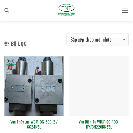
Bỏ
qua
nội
dung
BỘ LỌC
Van Thủy Lực WDJF-DG-30B-2 /
Van Điện Từ WDJF-SG-10B-
CG24N5L
DY/CN220RNZ5L