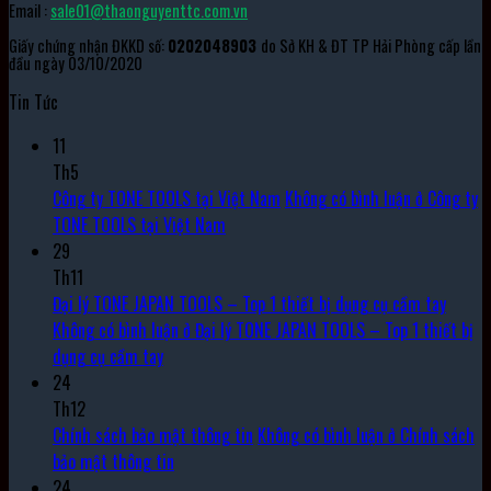
Email :
sale01@thaonguyenttc.com.vn
Giấy chứng nhận ĐKKD số:
0202048903
do Sở KH & ĐT TP Hải Phòng cấp lần
đầu ngày 03/10/2020
Tin Tức
11
Th5
Công ty TONE TOOLS tại Việt Nam
Không có bình luận
ở Công ty
TONE TOOLS tại Việt Nam
29
Th11
Đại lý TONE JAPAN TOOLS – Top 1 thiết bị dụng cụ cầm tay
Không có bình luận
ở Đại lý TONE JAPAN TOOLS – Top 1 thiết bị
dụng cụ cầm tay
24
Th12
Chính sách bảo mật thông tin
Không có bình luận
ở Chính sách
bảo mật thông tin
24