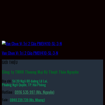
Van Chọn Vị Trí 2 Cấp PMEV410-SL-3-N
GIỚI THIỆU
Công ty TNHH Thương Mại Kỹ Thuật Thảo Nguyên
Địa chỉ:
Số 20 Ngõ 80 đường Lê Lai,
Phường Ngô Quyền, TP. Hải Phòng
Hotline :
0916 535 997 (Ms. Nguyên)
Sale :
0848 239 739 (Ms. Nhung)