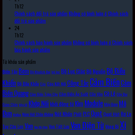
Th12
Chính sách đổi trả sản phẩm
Không có bình luận
ở Chính sách
đổi trả sản phẩm
24
Th12
Chính sách bảo hành sản phẩm
Không có bình luận
ở Chính sách
bảo hành sản phẩm
Từ khóa sản phẩm
Bộ Điều
Bơm
Bộ Lục Giác
Bộ Nguồn
Biến Tần
Bộ Khuếch Đại
bộ lọc
Cảm Biến
Khiển
Cảm
Công Tắc
Bộ Đầu Khẩu
Cáp Kết Nối
Cáp
Biến Quang
Cờ Lê
Cảm Biến Áp Suất
Cần Vặn
Cảm Biến Tiệm Cận
Dây Đai
Module
Khớp Nối
Mô
Kìm
khởi động từ
Máy Bơm
Giảm Chấn
Hộp Số
Đun
Quạt
Rơ Le
PLC
Nút Nhấn
Quạt Hút
Phốt
Núm Hút Chân Không
Môđun
Xi
Van Điện Từ
Van
Vòng Bi
Tay Cân Lực
Van Tiết Lưu
Van Khí Nén