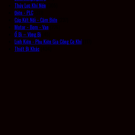
Thủy Lực Khí Nén
(305)
Điện - PLC
(311)
Cáp Kết Nối - Cảm Biến
(237)
Motor - Bơm - Van
(226)
Ổ Bi – Vòng Bi
(45)
Linh Kiện - Phụ Kiện Gia Công Cơ Khí
(117)
Thiết Bị Khác
(434)