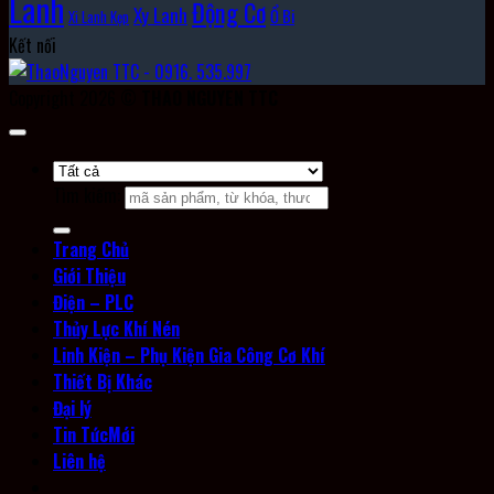
Lanh
Động Cơ
Xy Lanh
Ổ Bi
Xi Lanh Kẹp
Kết nối
Copyright 2026 ©
THAO NGUYEN TTC
Tìm kiếm:
Trang Chủ
Giới Thiệu
Điện – PLC
Thủy Lực Khí Nén
Linh Kiện – Phụ Kiện Gia Công Cơ Khí
Thiết Bị Khác
Đại lý
Tin Tức
Liên hệ