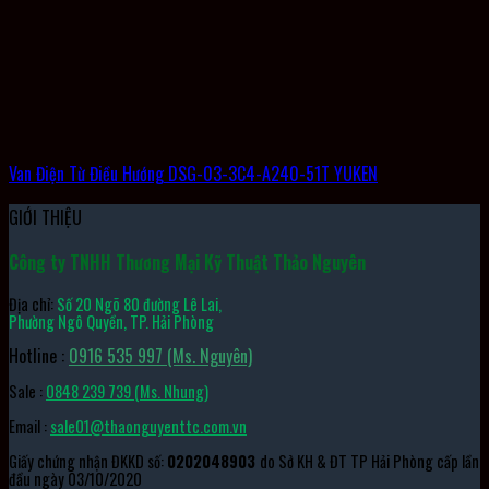
Van Điện Từ Điều Hướng DSG-03-3C4-A240-51T YUKEN
GIỚI THIỆU
Công ty TNHH Thương Mại Kỹ Thuật Thảo Nguyên
Địa chỉ:
Số 20 Ngõ 80 đường Lê Lai,
Phường Ngô Quyền, TP. Hải Phòng
Hotline :
0916 535 997 (Ms. Nguyên)
Sale :
0848 239 739 (Ms. Nhung)
Email :
sale01@thaonguyenttc.com.vn
Giấy chứng nhận ĐKKD số:
0202048903
do Sở KH & ĐT TP Hải Phòng cấp lần
đầu ngày 03/10/2020