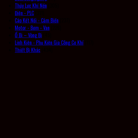
Thủy Lực Khí Nén
(305)
Điện - PLC
(311)
Cáp Kết Nối - Cảm Biến
(237)
Motor - Bơm - Van
(226)
Ổ Bi – Vòng Bi
(45)
Linh Kiện - Phụ Kiện Gia Công Cơ Khí
(117)
Thiết Bị Khác
(434)