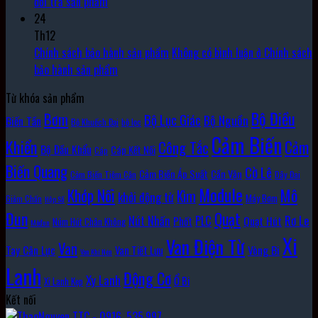
đổi trả sản phẩm
24
Th12
Chính sách bảo hành sản phẩm
Không có bình luận
ở Chính sách
bảo hành sản phẩm
Từ khóa sản phẩm
Bộ Điều
Bơm
Bộ Lục Giác
Bộ Nguồn
Biến Tần
Bộ Khuếch Đại
bộ lọc
Cảm Biến
Khiển
Cảm
Công Tắc
Bộ Đầu Khẩu
Cáp Kết Nối
Cáp
Biến Quang
Cờ Lê
Cảm Biến Áp Suất
Cần Vặn
Cảm Biến Tiệm Cận
Dây Đai
Module
Khớp Nối
Mô
Kìm
khởi động từ
Máy Bơm
Giảm Chấn
Hộp Số
Đun
Quạt
Rơ Le
PLC
Nút Nhấn
Quạt Hút
Phốt
Núm Hút Chân Không
Môđun
Xi
Van Điện Từ
Van
Vòng Bi
Tay Cân Lực
Van Tiết Lưu
Van Khí Nén
Lanh
Động Cơ
Xy Lanh
Ổ Bi
Xi Lanh Kẹp
Kết nối