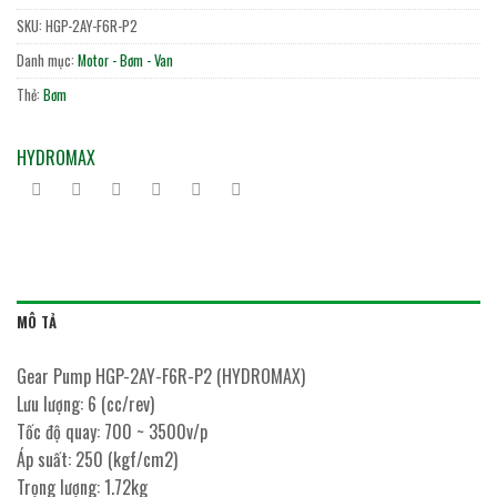
SKU:
HGP-2AY-F6R-P2
Danh mục:
Motor - Bơm - Van
Thẻ:
Bơm
HYDROMAX
MÔ TẢ
Gear Pump HGP-2AY-F6R-P2 (HYDROMAX)
Lưu lượng: 6 (cc/rev)
Tốc độ quay: 700 ~ 3500v/p
Áp suất: 250 (kgf/cm2)
Trọng lượng: 1.72kg