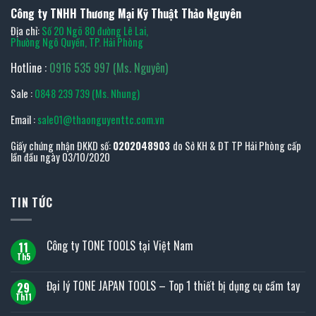
Công ty TNHH Thương Mại Kỹ Thuật Thảo Nguyên
Địa chỉ:
Số 20 Ngõ 80 đường Lê Lai,
Phường Ngô Quyền, TP. Hải Phòng
Hotline :
0916 535 997 (Ms. Nguyên)
Sale :
0848 239 739 (Ms. Nhung)
Email :
sale01@thaonguyenttc.com.vn
Giấy chứng nhận ĐKKD số:
0202048903
do Sở KH & ĐT TP Hải Phòng cấp
lần đầu ngày 03/10/2020
TIN TỨC
Công ty TONE TOOLS tại Việt Nam
11
Th5
Không
có
bình
Đại lý TONE JAPAN TOOLS – Top 1 thiết bị dụng cụ cầm tay
29
luận
ở
Th11
Không
Công
có
ty