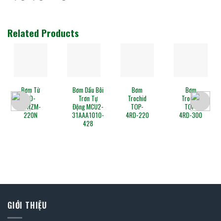
Related Products
Bơm Từ
Bơm Dầu Bôi
Bơm
Bơm
MD-
Trơn Tự
Trochid
Trochid
30RZM-
Động MCU2-
TOP-
TOP-
220N
31AAA1010-
4RD-220
4RD-300
428
GIỚI THIỆU