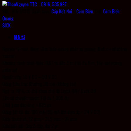
SKU:
GL6-N1112
Danh mục:
Cáp Kết Nối - Cảm Biến
Thẻ:
Cảm Biến
Quang
SICK
Mô tả
Nguyên lý hoạt động: Cảm biến quang phản xạ gương (Retro-reflective
sensor)
Khoảng cách phát hiện: 0,07 m đến 5 m (tối đa 6 m, tùy loại gương
phản xạ)
Nguồn cấp: 10 V DC – 30 V DC
Dòng tiêu thụ: Khoảng 30 mA (không tải)
Ngõ ra: NPN, có thể chọn chế độ Light ON / Dark ON
Tần số chuyển mạch: Tối đa 1 000 Hz
Thời gian đáp ứng: < 625 µs
Dòng tải tối đa: 100 mA (50 mA khi điện áp > 24 V DC)
Kích thước vỏ: 12 mm × 31,5 mm × 21 mm
Kiểu kết nối: Cáp 3 dây, dài 2 m