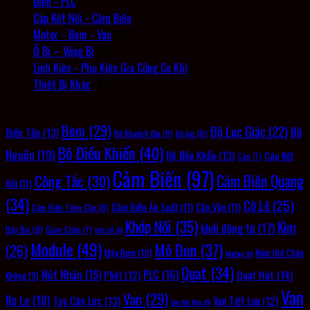
Điện - PLC
(311)
Cáp Kết Nối - Cảm Biến
(237)
Motor - Bơm - Van
(226)
Ổ Bi – Vòng Bi
(45)
Linh Kiện - Phụ Kiện Gia Công Cơ Khí
(117)
Thiết Bị Khác
(434)
Từ khóa sản phẩm
Bơm
(29)
Bộ Lục Giác
(22)
Bộ
Biến Tần
(13)
Bộ Khuếch Đại
(8)
bộ lọc
(8)
Bộ Điều Khiển
(40)
Nguồn
(19)
Bộ Đầu Khẩu
(13)
Cáp Kết
Cáp
(7)
Cảm Biến
(97)
Cảm Biến Quang
Công Tắc
(30)
Nối
(11)
(34)
Cờ Lê
(25)
Cảm Biến Áp Suất
(11)
Cần Vặn
(11)
Cảm Biến Tiệm Cận
(8)
Khớp Nối
(35)
Kìm
khởi động từ
(17)
Dây Đai
(8)
Giảm Chấn
(7)
Hộp Số
(6)
Module
(49)
Mô Đun
(37)
(26)
Máy Bơm
(10)
Núm Hút Chân
Môđun
(6)
Quạt
(34)
PLC
(16)
Nút Nhấn
(15)
Quạt Hút
(14)
Phốt
(12)
Không
(9)
Van
Van
(29)
Rơ Le
(18)
Tay Cân Lực
(13)
Van Tiết Lưu
(12)
Van Khí Nén
(6)