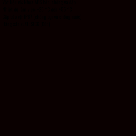
Vật liệu vỏ: Nhựa ABS bền, chống va đập
Nhiệt độ làm việc: −25 °C đến +55 °C
Cấp bảo vệ: IP67 (chống bụi và chống nước)
Hãng sản xuất: SICK (Đức)