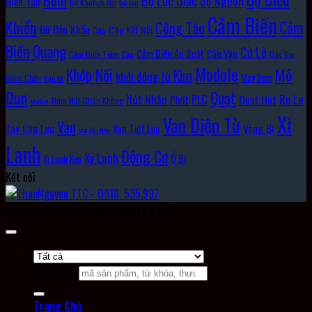
Bộ Lục Giác
Bộ Nguồn
Biến Tần
Bộ Khuếch Đại
bộ lọc
Cảm Biến
Khiển
Cảm
Công Tắc
Bộ Đầu Khẩu
Cáp Kết Nối
Cáp
Biến Quang
Cờ Lê
Cảm Biến Áp Suất
Cần Vặn
Cảm Biến Tiệm Cận
Dây Đai
Module
Khớp Nối
Mô
Kìm
khởi động từ
Máy Bơm
Giảm Chấn
Hộp Số
Đun
Quạt
Rơ Le
PLC
Nút Nhấn
Quạt Hút
Phốt
Núm Hút Chân Không
Môđun
Xi
Van Điện Từ
Van
Vòng Bi
Tay Cân Lực
Van Tiết Lưu
Van Khí Nén
Lanh
Động Cơ
Xy Lanh
Ổ Bi
Xi Lanh Kẹp
Kết nối
Copyright 2026 ©
THAO NGUYEN TTC
Tìm kiếm:
Trang Chủ