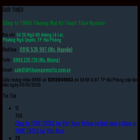
GIỚI THIỆU
Công ty TNHH Thương Mại Kỹ Thuật Thảo Nguyên
Địa chỉ:
Số 20 Ngõ 80 đường Lê Lai,
Phường Ngô Quyền, TP. Hải Phòng
Hotline :
0916 535 997 (Ms. Nguyên)
Sale :
0848 239 739 (Ms. Nhung)
Email :
sale01@thaonguyenttc.com.vn
Giấy chứng nhận ĐKKD số:
0202048903
do Sở KH & ĐT TP Hải Phòng cấp lần
đầu ngày 03/10/2020
Tin Tức
11
Th5
Công ty TONE TOOLS tại Việt Nam
Không có bình luận
ở Công ty
TONE TOOLS tại Việt Nam
29