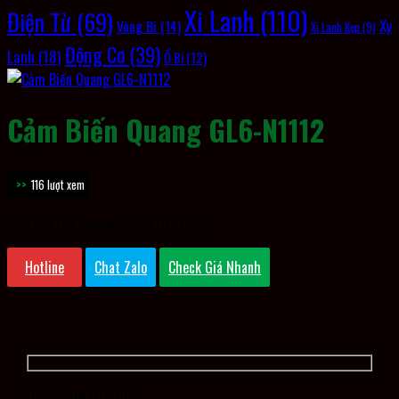
Xi Lanh
(110)
Điện Từ
(69)
Xy
Vòng Bi
(14)
Xi Lanh Kẹp
(9)
Động Cơ
(39)
Lanh
(18)
Ổ Bi
(12)
Cảm Biến Quang GL6-N1112
116 lượt xem
Photoeletric Sensor GL6-N1112 (Sick)
Hotline
Chat Zalo
Check Giá Nhanh
THÔNG TIN LIÊN HỆ