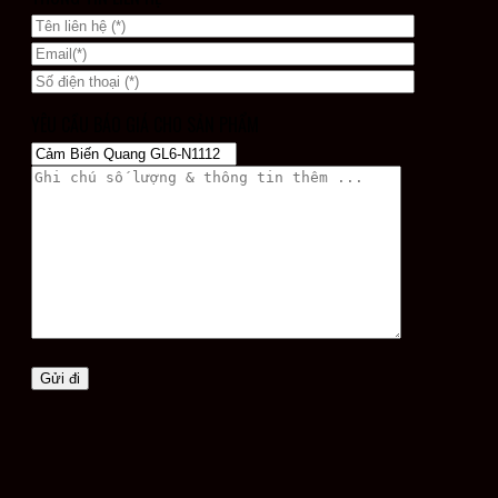
YÊU CẦU BÁO GIÁ CHO SẢN PHẨM