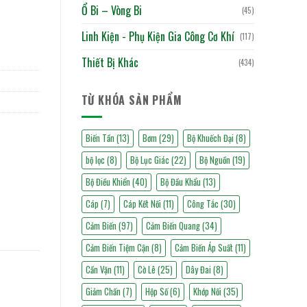
Ổ Bi – Vòng Bi
(45)
Linh Kiện - Phụ Kiện Gia Công Cơ Khí
(117)
Thiết Bị Khác
(434)
TỪ KHÓA SẢN PHẨM
Biến Tần
(13)
Bơm
(29)
Bộ Khuếch Đại
(8)
bộ lọc
(8)
Bộ Lục Giác
(22)
Bộ Nguồn
(19)
Bộ Điều Khiển
(40)
Bộ Đầu Khẩu
(13)
Cáp
(7)
Cáp Kết Nối
(11)
Công Tắc
(30)
Cảm Biến
(97)
Cảm Biến Quang
(34)
Cảm Biến Tiệm Cận
(8)
Cảm Biến Áp Suất
(11)
Cần Vặn
(11)
Cờ Lê
(25)
Dây Đai
(8)
Giảm Chấn
(7)
Hộp Số
(6)
Khớp Nối
(35)