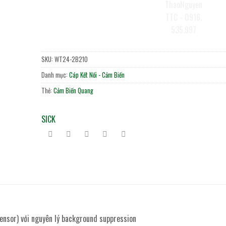
SKU:
WT24-2B210
Danh mục:
Cáp Kết Nối - Cảm Biến
Thẻ:
Cảm Biến Quang
SICK
sensor) với nguyên lý background suppression