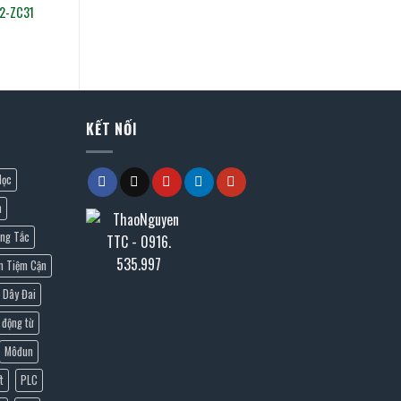
32-ZC31
KẾT NỐI
lọc
n
ng Tắc
n Tiệm Cận
Dây Đai
 động từ
Môđun
t
PLC