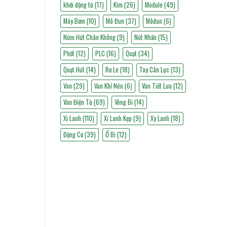
khởi động từ
(17)
Kìm
(26)
Module
(49)
Máy Bơm
(10)
Mô Đun
(37)
Môđun
(6)
Núm Hút Chân Không
(9)
Nút Nhấn
(15)
Phốt
(12)
PLC
(16)
Quạt
(34)
Quạt Hút
(14)
Rơ Le
(18)
Tay Cân Lực
(13)
Van
(29)
Van Khí Nén
(6)
Van Tiết Lưu
(12)
Van Điện Từ
(69)
Vòng Bi
(14)
Xi Lanh
(110)
Xi Lanh Kẹp
(9)
Xy Lanh
(18)
Động Cơ
(39)
Ổ Bi
(12)