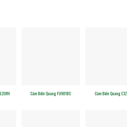
-S20RV
Cảm Biến Quang FU901BC
Cảm Biến Quang E3Z