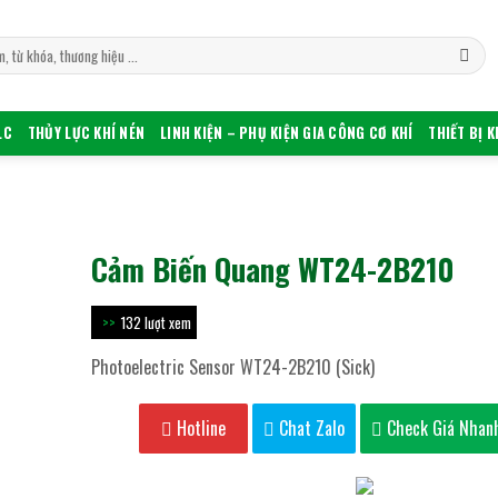
LC
THỦY LỰC KHÍ NÉN
LINH KIỆN – PHỤ KIỆN GIA CÔNG CƠ KHÍ
THIẾT BỊ 
Cảm Biến Quang WT24-2B210
132 lượt xem
Photoelectric Sensor WT24-2B210 (Sick)
Hotline
Chat Zalo
Check Giá Nhan