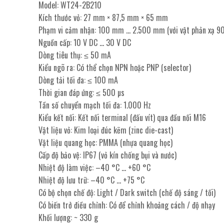
Model: WT24-2B210
Kích thước vỏ: 27 mm × 87,5 mm × 65 mm
Phạm vi cảm nhận: 100 mm … 2.500 mm (với vật phản xạ 9
Nguồn cấp: 10 V DC … 30 V DC
Dòng tiêu thụ: ≤ 50 mA
Kiểu ngõ ra: Có thể chọn NPN hoặc PNP (selector)
Dòng tải tối đa: ≤ 100 mA
Thời gian đáp ứng: ≤ 500 µs
Tần số chuyển mạch tối đa: 1.000 Hz
Kiểu kết nối: Kết nối terminal (đấu vít) qua đầu nối M16
Vật liệu vỏ: Kim loại đúc kẽm (zinc die-cast)
Vật liệu quang học: PMMA (nhựa quang học)
Cấp độ bảo vệ: IP67 (vỏ kín chống bụi và nước)
Nhiệt độ làm việc: –40 °C … +60 °C
Nhiệt độ lưu trữ: –40 °C … +75 °C
Có bộ chọn chế độ: Light / Dark switch (chế độ sáng / tối)
Có biến trở điều chỉnh: Có để chỉnh khoảng cách / độ nhạy
Khối lượng: ~ 330 g