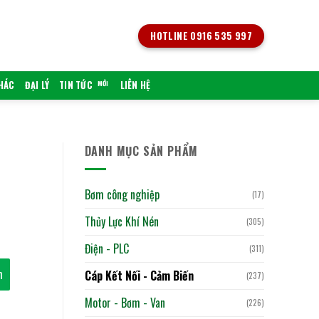
HOTLINE 0916 535 997
KHÁC
ĐẠI LÝ
TIN TỨC
LIÊN HỆ
DANH MỤC SẢN PHẨM
Bơm công nghiệp
(17)
Thủy Lực Khí Nén
(305)
Điện - PLC
(311)
h
Cáp Kết Nối - Cảm Biến
(237)
Motor - Bơm - Van
(226)