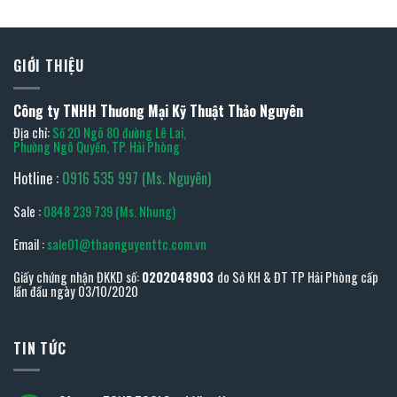
GIỚI THIỆU
Công ty TNHH Thương Mại Kỹ Thuật Thảo Nguyên
Địa chỉ:
Số 20 Ngõ 80 đường Lê Lai,
Phường Ngô Quyền, TP. Hải Phòng
Hotline :
0916 535 997 (Ms. Nguyên)
Sale :
0848 239 739 (Ms. Nhung)
Email :
sale01@thaonguyenttc.com.vn
Giấy chứng nhận ĐKKD số:
0202048903
do Sở KH & ĐT TP Hải Phòng cấp
lần đầu ngày 03/10/2020
TIN TỨC