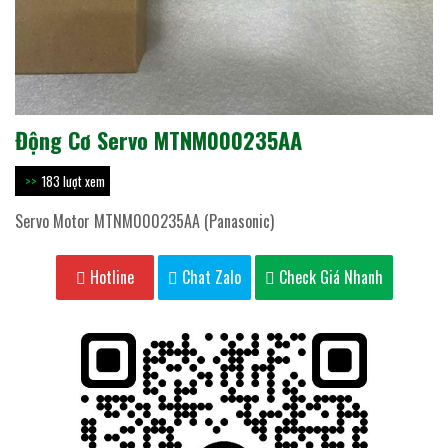
Động Cơ Servo MTNM000235AA
183 lượt xem
Servo Motor MTNM000235AA (Panasonic)
Hotline
Chat Zalo
Check Giá Nhanh