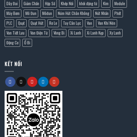
Dây Đai
Giảm Chấn
Hộp Số
Khớp Nối
khởi động từ
Kìm
Module
Máy Bơm
Mô Đun
Môđun
Núm Hút Chân Không
Nút Nhấn
Phốt
PLC
Quạt
Quạt Hút
Rơ Le
Tay Cân Lực
Van
Van Khí Nén
Van Tiết Lưu
Van Điện Từ
Vòng Bi
Xi Lanh
Xi Lanh Kẹp
Xy Lanh
Động Cơ
Ổ Bi
KẾT NỐI