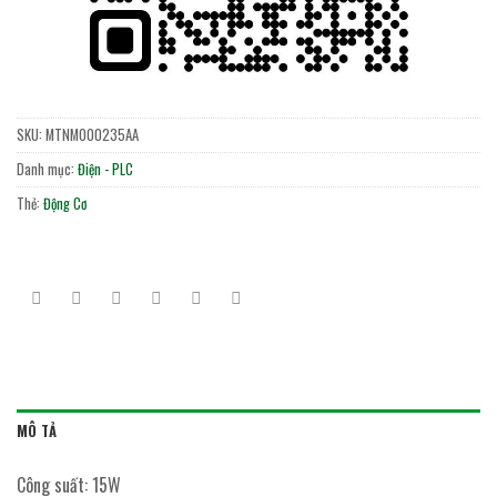
SKU:
MTNM000235AA
Danh mục:
Điện - PLC
Thẻ:
Động Cơ
MÔ TẢ
Công suất: 15W