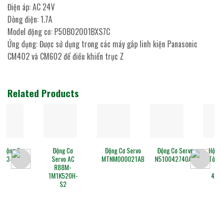
Điện áp: AC 24V
Dòng điện: 1.7A
Model động cơ: P50B02001BXS7C
Ứng dụng: Được sử dụng trong các máy gắp linh kiện Panasonic
CM402 và CM602 để điều khiển trục Z
Related Products
Động Cơ
Động Cơ Servo
Động Cơ Servo
Hộp Giảm
A
Servo AC
MTNM000021AB
N510042740AA
Tốc Động
R88M-
Cơ
1M1K520H-
4GN5IK
S2