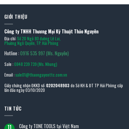
GIỚI THIỆU
Công ty TNHH Thương Mại Kỹ Thuật Thảo Nguyên
Địa chỉ:
Số 20 Ngõ 80 đường Lê Lai,
Phường Ngô Quyền, TP. Hải Phòng
Hotline :
0916 535 997 (Ms. Nguyên)
Sale :
0848 239 739 (Ms. Nhung)
Email :
sale01@thaonguyenttc.com.vn
Giấy chứng nhận ĐKKD số:
0202048903
do Sở KH & ĐT TP Hải Phòng cấp
lần đầu ngày 03/10/2020
TIN TỨC
Công ty TONE TOOLS tại Việt Nam
11