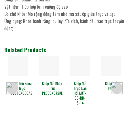
Vật liệu: Thép hợp kim cường độ cao
Cơ chế khóa: Mở rộng đồng tâm nhờ ma sát ép giữa trục và bạc
Ứng dụng: Khóa bánh răng, pulley, đĩa xích, bánh đà… vào trục truyền
động
Related Products
Khớp Nối Khóa
Khớp Nối Khóa
Khớp Nối
Khớp Nối
Trục
Trục
Trục Đàn
PU6
PL048X080AS
PL050X072KE
Hồi MJT-
30-RD-
8-14