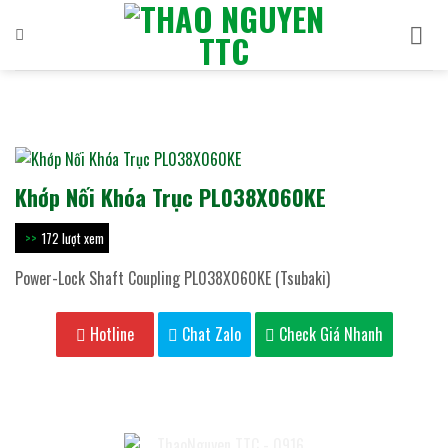
Bỏ
qua
nội
dung
Khớp Nối Khóa Trục PL038X060KE
172 lượt xem
Power-Lock Shaft Coupling PL038X060KE (Tsubaki)
Hotline
Chat Zalo
Check Giá Nhanh