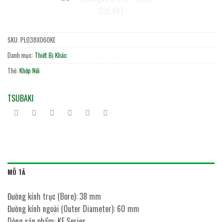
SKU:
PL038X060KE
Danh mục:
Thiết Bị Khác
Thẻ:
Khớp Nối
TSUBAKI
MÔ TẢ
Đường kính trục (Bore): 38 mm
Đường kính ngoài (Outer Diameter): 60 mm
Dòng sản phẩm: KE Series