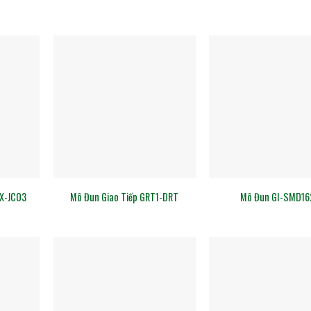
X-JC03
Mô Đun Giao Tiếp GRT1-DRT
Mô Đun GI-SMD16