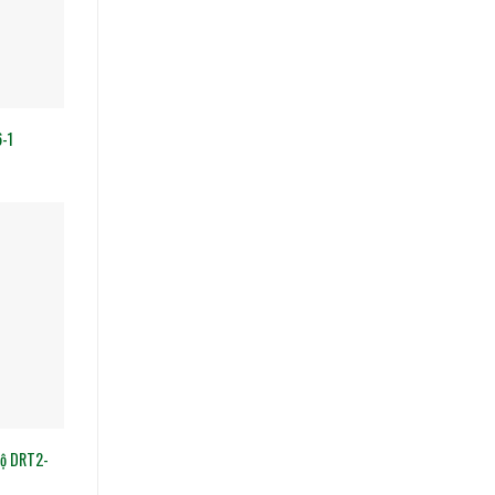
-1
Độ DRT2-