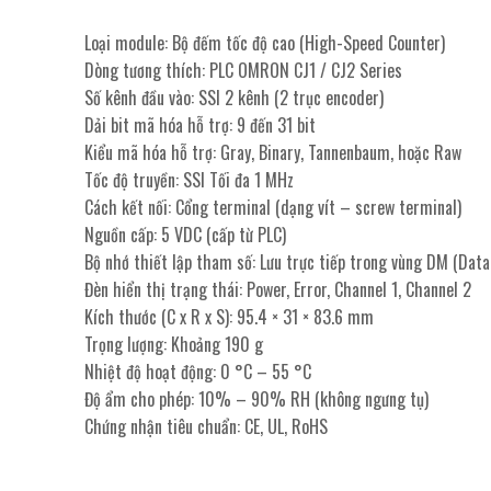
Loại module: Bộ đếm tốc độ cao (High-Speed Counter)
Dòng tương thích: PLC OMRON CJ1 / CJ2 Series
Số kênh đầu vào: SSI 2 kênh (2 trục encoder)
Dải bit mã hóa hỗ trợ: 9 đến 31 bit
Kiểu mã hóa hỗ trợ: Gray, Binary, Tannenbaum, hoặc Raw
Tốc độ truyền: SSI Tối đa 1 MHz
Cách kết nối: Cổng terminal (dạng vít – screw terminal)
Nguồn cấp: 5 VDC (cấp từ PLC)
Bộ nhớ thiết lập tham số: Lưu trực tiếp trong vùng DM (Dat
Đèn hiển thị trạng thái: Power, Error, Channel 1, Channel 2
Kích thước (C x R x S): 95.4 × 31 × 83.6 mm
Trọng lượng: Khoảng 190 g
Nhiệt độ hoạt động: 0 °C – 55 °C
Độ ẩm cho phép: 10% – 90% RH (không ngưng tụ)
Chứng nhận tiêu chuẩn: CE, UL, RoHS