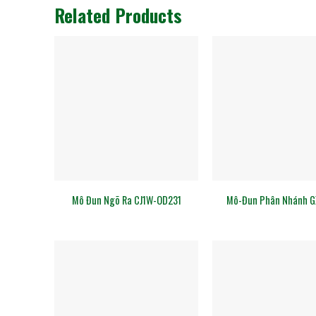
Related Products
Mô Đun Ngõ Ra CJ1W-OD231
Mô-Đun Phân Nhánh G