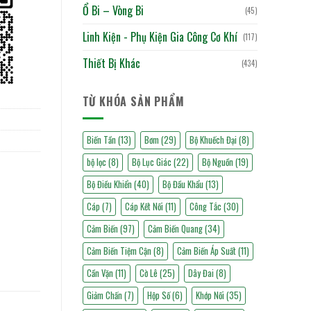
Ổ Bi – Vòng Bi
(45)
Linh Kiện - Phụ Kiện Gia Công Cơ Khí
(117)
Thiết Bị Khác
(434)
TỪ KHÓA SẢN PHẨM
Biến Tần
(13)
Bơm
(29)
Bộ Khuếch Đại
(8)
bộ lọc
(8)
Bộ Lục Giác
(22)
Bộ Nguồn
(19)
Bộ Điều Khiển
(40)
Bộ Đầu Khẩu
(13)
Cáp
(7)
Cáp Kết Nối
(11)
Công Tắc
(30)
Cảm Biến
(97)
Cảm Biến Quang
(34)
Cảm Biến Tiệm Cận
(8)
Cảm Biến Áp Suất
(11)
Cần Vặn
(11)
Cờ Lê
(25)
Dây Đai
(8)
Giảm Chấn
(7)
Hộp Số
(6)
Khớp Nối
(35)