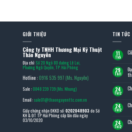
GIỚI THIỆU
TIN TỨC
Công ty TNHH Thương Mại Kỹ Thuật
Cô
11
Thảo Nguyên
Th5
Kh
Địa chỉ:
Số 20 Ngõ 80 đường Lê Lai,
có
bìn
Phường Ngô Quyền, TP. Hải Phòng
Đạ
29
luậ
ở
th
Th11
Hotline :
0916 535 997 (Ms. Nguyên)
Cô
Kh
ty
có
TO
Ch
24
Sale :
0848 239 739 (Ms. Nhung)
bìn
TO
luậ
tại
Th12
Kh
ở
Việt
có
Email :
sale01@thaonguyenttc.com.vn
Đại
Na
bìn
lý
Ch
24
luậ
TO
ở
Th12
Giấy chứng nhận ĐKKD số:
0202048903
do Sở
JAP
Kh
Chí
KH & ĐT TP Hải Phòng cấp lần đầu ngày
TO
có
sá
–
bìn
03/10/2020
Ch
bảo
24
Top
luậ
mật
ở
Th12
1
Kh
thô
Chí
thiế
có