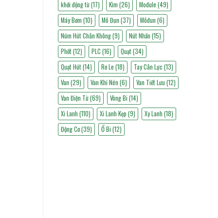
khởi động từ
(17)
Kìm
(26)
Module
(49)
Máy Bơm
(10)
Mô Đun
(37)
Môđun
(6)
Núm Hút Chân Không
(9)
Nút Nhấn
(15)
Phốt
(12)
PLC
(16)
Quạt
(34)
Quạt Hút
(14)
Rơ Le
(18)
Tay Cân Lực
(13)
Van
(29)
Van Khí Nén
(6)
Van Tiết Lưu
(12)
Van Điện Từ
(69)
Vòng Bi
(14)
Xi Lanh
(110)
Xi Lanh Kẹp
(9)
Xy Lanh
(18)
Động Cơ
(39)
Ổ Bi
(12)