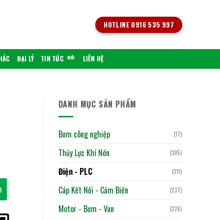
HOTLINE 0916 535 997
KHÁC
ĐẠI LÝ
TIN TỨC
LIÊN HỆ
DANH MỤC SẢN PHẨM
Bơm công nghiệp
(17)
Thủy Lực Khí Nén
(305)
Điện - PLC
(311)
h
Cáp Kết Nối - Cảm Biến
(237)
Motor - Bơm - Van
(226)