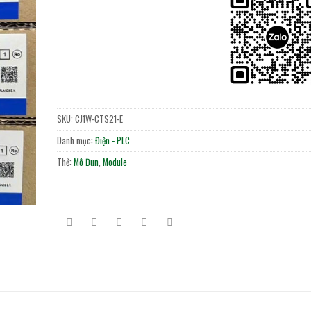
SKU:
CJ1W-CTS21-E
Danh mục:
Điện - PLC
Thẻ:
Mô Đun
,
Module