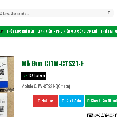
LC
THỦY LỰC KHÍ NÉN
LINH KIỆN – PHỤ KIỆN GIA CÔNG CƠ KHÍ
THIẾT BỊ 
Mô Đun CJ1W-CTS21-E
143 lượt xem
Module CJ1W-CTS21-E(Omron)
Hotline
Chat Zalo
Check Giá Nhan