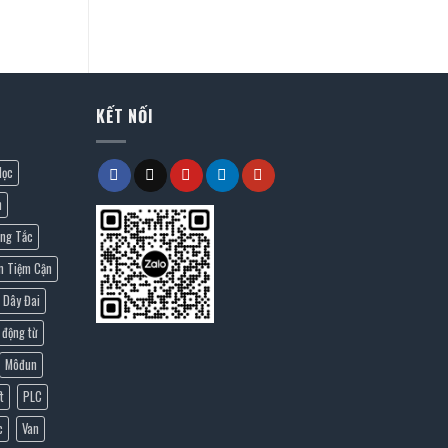
KẾT NỐI
lọc
n
ng Tắc
n Tiệm Cận
Dây Đai
 động từ
Môđun
t
PLC
c
Van