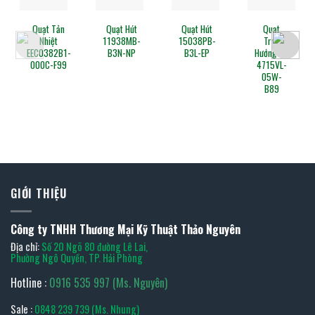
Quạt Tản
Quạt Hút
Quạt Hút
Quạt
Nhiệt
11938MB-
15038PB-
Trục
EEC0382B1-
B3N-NP
B3L-EP
Hướng DC
000C-F99
4715VL-
05W-
B89
GIỚI THIỆU
Công ty TNHH Thương Mại Kỹ Thuật Thảo Nguyên
Địa chỉ:
Số 20 Ngõ 80 đường Lê Lai,
Phường Ngô Quyền, TP. Hải Phòng
Hotline :
0916 535 997 (Ms. Nguyên)
Sale :
0848 239 739 (Ms. Nhung)