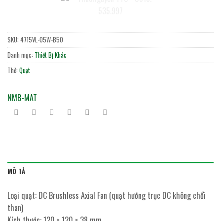
SKU:
4715VL-05W-B50
Danh mục:
Thiết Bị Khác
Thẻ:
Quạt
NMB-MAT
MÔ TẢ
Loại quạt: DC Brushless Axial Fan (quạt hướng trục DC không chổi
than)
Kích thước: 120 × 120 × 38 mm