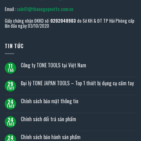
Email :
sale01@thaonguyenttc.com.vn
Giấy chứng nhận ĐKKD số:
0202048903
do Sở KH & ĐT TP Hải Phòng cấp
lần đầu ngày 03/10/2020
TIN TỨC
Công ty TONE TOOLS tại Việt Nam
11
Th5
Không
có
bình
Đại lý TONE JAPAN TOOLS – Top 1 thiết bị dụng cụ cầm tay
29
luận
ở
Th11
Không
Công
có
ty
bình
Chính sách bảo mật thông tin
TONE
24
luận
TOOLS
ở
Th12
Không
tại
Đại
có
Việt
lý
bình
Nam
Chính sách đổi trả sản phẩm
TONE
24
luận
JAPAN
ở
Th12
Không
TOOLS
Chính
có
–
sách
bình
Top
Chính sách bảo hành sản phẩm
bảo
24
luận
1
mật