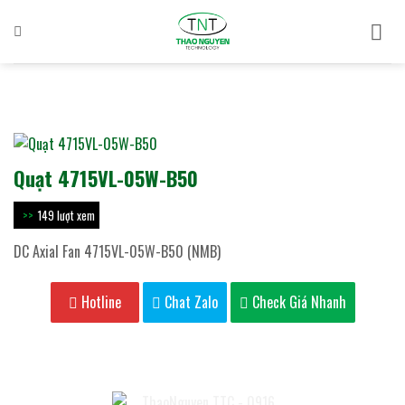
Bỏ
qua
nội
dung
Quạt 4715VL-05W-B50
149 lượt xem
DC Axial Fan 4715VL-05W-B50 (NMB)
Hotline
Chat Zalo
Check Giá Nhanh