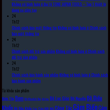
Không có bình luận
ở Đại lý TONE JAPAN TOOLS – Top 1 thiết bị
dụng cụ cầm tay
24
Th12
Chính sách bảo mật thông tin
Không có bình luận
ở Chính sách
bảo mật thông tin
24
Th12
Chính sách đổi trả sản phẩm
Không có bình luận
ở Chính sách
đổi trả sản phẩm
24
Th12
Chính sách bảo hành sản phẩm
Không có bình luận
ở Chính sách
bảo hành sản phẩm
Từ khóa sản phẩm
Bộ Điều
Bơm
Bộ Lục Giác
Bộ Nguồn
Biến Tần
Bộ Khuếch Đại
bộ lọc
Cảm Biến
Khiển
Cảm
Công Tắc
Bộ Đầu Khẩu
Cáp Kết Nối
Cáp