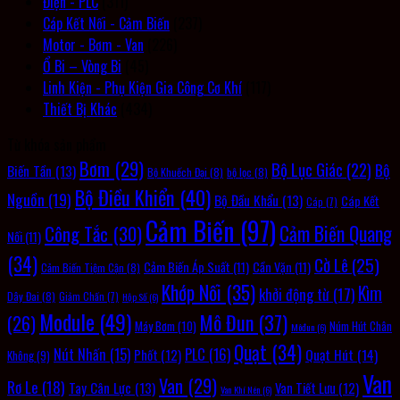
Điện - PLC
(311)
Cáp Kết Nối - Cảm Biến
(237)
Motor - Bơm - Van
(226)
Ổ Bi – Vòng Bi
(45)
Linh Kiện - Phụ Kiện Gia Công Cơ Khí
(117)
Thiết Bị Khác
(434)
Từ khóa sản phẩm
Bơm
(29)
Bộ Lục Giác
(22)
Bộ
Biến Tần
(13)
Bộ Khuếch Đại
(8)
bộ lọc
(8)
Bộ Điều Khiển
(40)
Nguồn
(19)
Bộ Đầu Khẩu
(13)
Cáp Kết
Cáp
(7)
Cảm Biến
(97)
Cảm Biến Quang
Công Tắc
(30)
Nối
(11)
(34)
Cờ Lê
(25)
Cảm Biến Áp Suất
(11)
Cần Vặn
(11)
Cảm Biến Tiệm Cận
(8)
Khớp Nối
(35)
Kìm
khởi động từ
(17)
Dây Đai
(8)
Giảm Chấn
(7)
Hộp Số
(6)
Module
(49)
Mô Đun
(37)
(26)
Máy Bơm
(10)
Núm Hút Chân
Môđun
(6)
Quạt
(34)
PLC
(16)
Nút Nhấn
(15)
Quạt Hút
(14)
Phốt
(12)
Không
(9)
Van
Van
(29)
Rơ Le
(18)
Tay Cân Lực
(13)
Van Tiết Lưu
(12)
Van Khí Nén
(6)