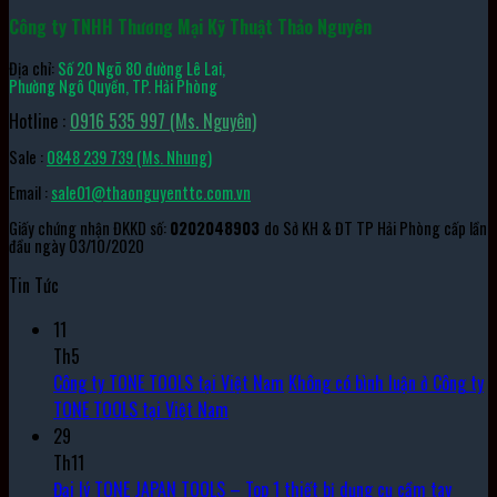
Công ty TNHH Thương Mại Kỹ Thuật Thảo Nguyên
Địa chỉ:
Số 20 Ngõ 80 đường Lê Lai,
Phường Ngô Quyền, TP. Hải Phòng
Hotline :
0916 535 997 (Ms. Nguyên)
Sale :
0848 239 739 (Ms. Nhung)
Email :
sale01@thaonguyenttc.com.vn
Giấy chứng nhận ĐKKD số:
0202048903
do Sở KH & ĐT TP Hải Phòng cấp lần
đầu ngày 03/10/2020
Tin Tức
11
Th5
Công ty TONE TOOLS tại Việt Nam
Không có bình luận
ở Công ty
TONE TOOLS tại Việt Nam
29
Th11
Đại lý TONE JAPAN TOOLS – Top 1 thiết bị dụng cụ cầm tay