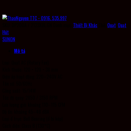
SKU:
DP200A / 2123XBL.GN
Danh mục:
Thiết Bị Khác
Thẻ:
Quạt
,
Quạt
Hút
SUNON
Mô tả
Loại: Quạt AC (Rotary Fan)
Kích thước: 120 × 120 × 38 mm
Điện áp hoạt động: 220–240V AC
Tần số: 50/60Hz
Công suất: 15/14W
Tốc độ quay: 2850 / 3150 RPM
Lưu lượng gió: khoảng 110–115 CFM
Độ ồn: khoảng 45–48 dBA
Loại ổ trục: Ball Bearing (ổ bi kép)
Cách điện: Class B (130°C)