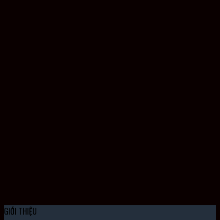
Quạt Hút 4715MS-23T-B50
Quạt Trục Hướng DC 12038VA24PEA00
GIỚI THIỆU