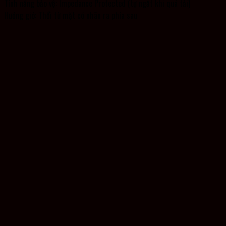
Tính năng bảo vệ: Impedance Protected (tự ngắt khi quá tải)
Hướng gió: Thổi từ mặt có nhãn ra phía sau