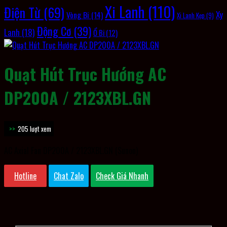
Xi Lanh
(110)
Điện Từ
(69)
Xy
Vòng Bi
(14)
Xi Lanh Kẹp
(9)
Động Cơ
(39)
Lanh
(18)
Ổ Bi
(12)
Quạt Hút Trục Hướng AC
DP200A / 2123XBL.GN
205 lượt xem
AC Axial Fan DP200A / 2123XBL.GN (Sunon)
Hotline
Chat Zalo
Check Giá Nhanh