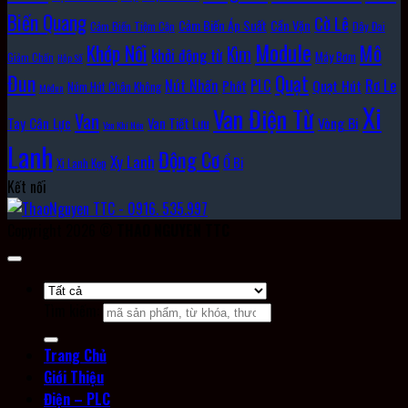
Biến Quang
Cờ Lê
Cảm Biến Áp Suất
Cần Vặn
Cảm Biến Tiệm Cận
Dây Đai
Module
Khớp Nối
Mô
Kìm
khởi động từ
Máy Bơm
Giảm Chấn
Hộp Số
Đun
Quạt
Rơ Le
PLC
Nút Nhấn
Quạt Hút
Phốt
Núm Hút Chân Không
Môđun
Xi
Van Điện Từ
Van
Vòng Bi
Tay Cân Lực
Van Tiết Lưu
Van Khí Nén
Lanh
Động Cơ
Xy Lanh
Ổ Bi
Xi Lanh Kẹp
Kết nối
Copyright 2026 ©
THAO NGUYEN TTC
Tìm kiếm:
Trang Chủ
Giới Thiệu
Điện – PLC