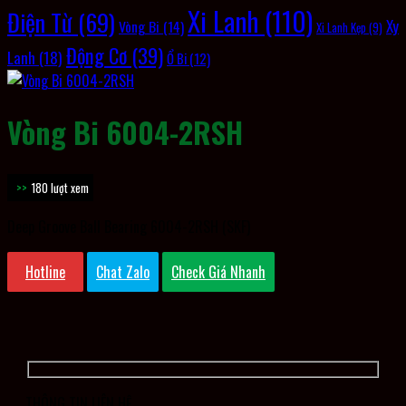
Xi Lanh
(110)
Điện Từ
(69)
Xy
Vòng Bi
(14)
Xi Lanh Kẹp
(9)
Động Cơ
(39)
Lanh
(18)
Ổ Bi
(12)
Vòng Bi 6004-2RSH
180 lượt xem
Deep Groove Ball Bearing 6004-2RSH (SKF)
Hotline
Chat Zalo
Check Giá Nhanh
THÔNG TIN LIÊN HỆ