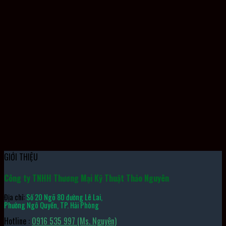
Vòng Bi 6900ZZ1CM NSK
GIỚI THIỆU
Công ty TNHH Thương Mại Kỹ Thuật Thảo Nguyên
Địa chỉ:
Số 20 Ngõ 80 đường Lê Lai,
Phường Ngô Quyền, TP. Hải Phòng
Hotline :
0916 535 997 (Ms. Nguyên)