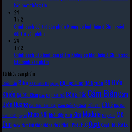
bảo mật thông tin
24
Th12
Chính sách đổi trả sản phẩm
Không có bình luận
ở Chính sách
đổi trả sản phẩm
24
Th12
Chính sách bảo hành sản phẩm
Không có bình luận
ở Chính sách
bảo hành sản phẩm
Từ khóa sản phẩm
Bộ Điều
Bơm
Bộ Lục Giác
Bộ Nguồn
Biến Tần
Bộ Khuếch Đại
bộ lọc
Cảm Biến
Khiển
Cảm
Công Tắc
Bộ Đầu Khẩu
Cáp Kết Nối
Cáp
Biến Quang
Cờ Lê
Cảm Biến Áp Suất
Cần Vặn
Cảm Biến Tiệm Cận
Dây Đai
Module
Khớp Nối
Mô
Kìm
khởi động từ
Máy Bơm
Giảm Chấn
Hộp Số
Đun
Quạt
Rơ Le
PLC
Nút Nhấn
Quạt Hút
Phốt
Núm Hút Chân Không
Môđun