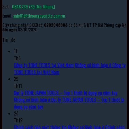
Sale :
0848 239 739 (Ms. Nhung)
Email :
sale01@thaonguyenttc.com.vn
Giấy chứng nhận ĐKKD số:
0202048903
do Sở KH & ĐT TP Hải Phòng cấp lần
đầu ngày 03/10/2020
Tin Tức
11
Th5
Công ty TONE TOOLS tại Việt Nam
Không có bình luận
ở Công ty
TONE TOOLS tại Việt Nam
29
Th11
Đại lý TONE JAPAN TOOLS – Top 1 thiết bị dụng cụ cầm tay
Không có bình luận
ở Đại lý TONE JAPAN TOOLS – Top 1 thiết bị
dụng cụ cầm tay
24
Th12
Chính sách bảo mật thông tin
Không có bình luận
ở Chính sách