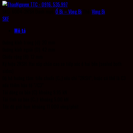
SKU:
6004-2RSH
Danh mục:
Ổ Bi – Vòng Bi
Thẻ:
Vòng Bi
SKF
Mô tả
Đường kính trong (d): 20 mm
Đường kính ngoài (D): 42 mm
Chiều rộng (B): 12 mm
Ký hiệu 2RSH: Hai nắp chắn cao su tiếp xúc ở hai bên (sealed both
sides)
Độ hở hướng tâm: tiêu chuẩn (C₀) nếu chỉ “2RSH”, hoặc có thể là C3
nếu thêm hậu tố “/C3”
Tải động cơ bản (C): khoảng 9.95 kN
Tải tĩnh cơ bản (C₀): khoảng 5.00 kN
Tốc độ giới hạn: khoảng 11 000 vòng/phút