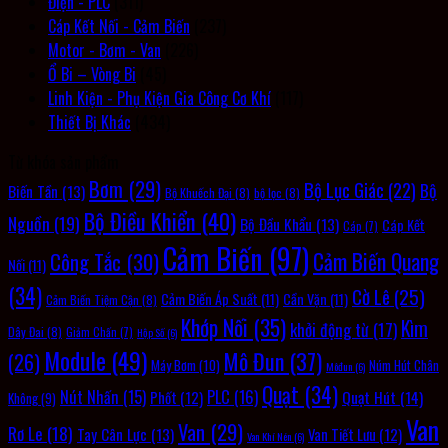
Điện - PLC
(311)
Cáp Kết Nối - Cảm Biến
(237)
Motor - Bơm - Van
(226)
Ổ Bi – Vòng Bi
(45)
Linh Kiện - Phụ Kiện Gia Công Cơ Khí
(117)
Thiết Bị Khác
(434)
Từ khóa sản phẩm
Bơm
(29)
Bộ Lục Giác
(22)
Bộ
Biến Tần
(13)
Bộ Khuếch Đại
(8)
bộ lọc
(8)
Bộ Điều Khiển
(40)
Nguồn
(19)
Bộ Đầu Khẩu
(13)
Cáp Kết
Cáp
(7)
Cảm Biến
(97)
Cảm Biến Quang
Công Tắc
(30)
Nối
(11)
(34)
Cờ Lê
(25)
Cảm Biến Áp Suất
(11)
Cần Vặn
(11)
Cảm Biến Tiệm Cận
(8)
Khớp Nối
(35)
Kìm
khởi động từ
(17)
Dây Đai
(8)
Giảm Chấn
(7)
Hộp Số
(6)
Module
(49)
Mô Đun
(37)
(26)
Máy Bơm
(10)
Núm Hút Chân
Môđun
(6)
Quạt
(34)
PLC
(16)
Nút Nhấn
(15)
Quạt Hút
(14)
Phốt
(12)
Không
(9)
Van
Van
(29)
Rơ Le
(18)
Tay Cân Lực
(13)
Van Tiết Lưu
(12)
Van Khí Nén
(6)