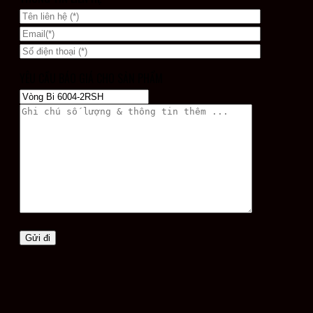
YÊU CẦU BÁO GIÁ CHO SẢN PHẨM