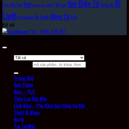
Xi
Van Điện Từ
Van
Vòng Bi
Tay Cân Lực
Van Tiết Lưu
Van Khí Nén
Lanh
Động Cơ
Xy Lanh
Ổ Bi
Xi Lanh Kẹp
Kết nối
Copyright 2026 ©
THAO NGUYEN TTC
Tìm kiếm:
Trang Chủ
Giới Thiệu
Điện – PLC
Thủy Lực Khí Nén
Linh Kiện – Phụ Kiện Gia Công Cơ Khí
Thiết Bị Khác
Đại lý
Tin Tức