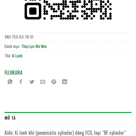
SKU:
FCS-63-78-S1
Danh mục:
Thủy Lực Khí Nén
Thẻ:
Xi Lanh
FUJIKURA
MÔ TẢ
Kiểu: Xi lanh khí (pneumatic cylinder) dòng FCS, loại “BF cylinder”