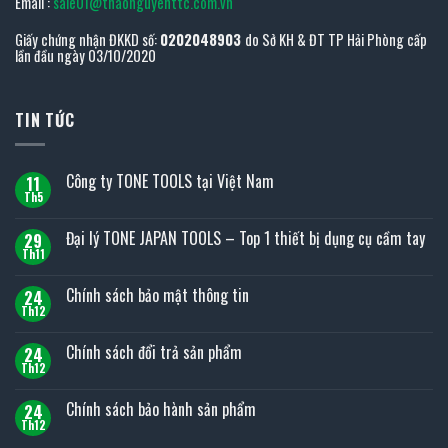
Email :
sale01@thaonguyenttc.com.vn
Giấy chứng nhận ĐKKD số:
0202048903
do Sở KH & ĐT TP Hải Phòng cấp
lần đầu ngày 03/10/2020
TIN TỨC
Công ty TONE TOOLS tại Việt Nam
11
Th5
Không
có
bình
Đại lý TONE JAPAN TOOLS – Top 1 thiết bị dụng cụ cầm tay
29
luận
ở
Th11
Không
Công
có
ty
bình
Chính sách bảo mật thông tin
TONE
24
luận
TOOLS
ở
Th12
Không
tại
Đại
có
Việt
lý
bình
Nam
Chính sách đổi trả sản phẩm
TONE
24
luận
JAPAN
ở
Th12
Không
TOOLS
Chính
có
–
sách
bình
Top
Chính sách bảo hành sản phẩm
bảo
24
luận
1
mật
ở
Th12
thiết
Không
thông
Chính
bị
có
tin