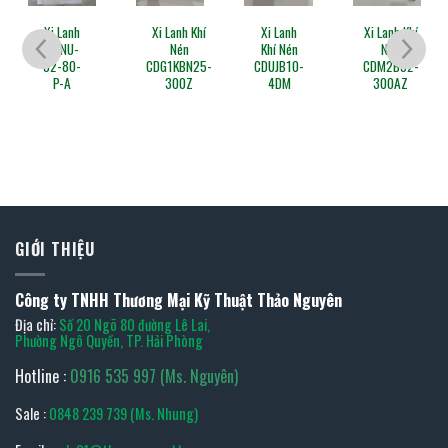
Xi Lanh
Xi Lanh Khí
Xi Lanh
Xi Lanh Khí
DSNU-
Nén
Khí Nén
Nén
32-80-
CDG1KBN25-
CDUJB10-
CDM2B32-
P-A
300Z
4DM
300AZ
GIỚI THIỆU
Công ty TNHH Thương Mại Kỹ Thuật Thảo Nguyên
Địa chỉ:
Số 20 Ngõ 80 đường Lê Lai,
Phường Ngô Quyền, TP. Hải Phòng
Hotline :
0916 535 997 (Ms. Nguyên)
Sale :
0848 239 739 (Ms. Nhung)