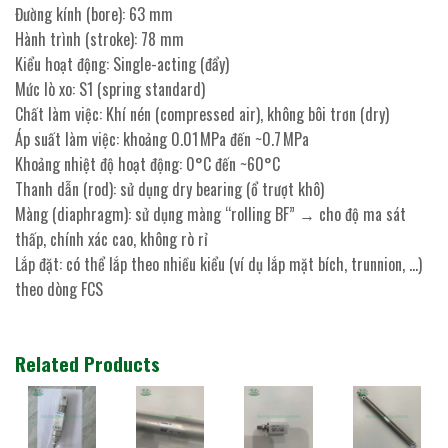
Đường kính (bore): 63 mm
Hành trình (stroke): 78 mm
Kiểu hoạt động: Single-acting (đẩy)
Mức lò xo: S1 (spring standard)
Chất làm việc: Khí nén (compressed air), không bôi trơn (dry)
Áp suất làm việc: khoảng 0.01 MPa đến ~0.7 MPa
Khoảng nhiệt độ hoạt động: 0°C đến ~60°C
Thanh dẫn (rod): sử dụng dry bearing (ổ trượt khô)
Màng (diaphragm): sử dụng màng “rolling BF” → cho độ ma sát
thấp, chính xác cao, không rò rỉ
Lắp đặt: có thể lắp theo nhiều kiểu (ví dụ lắp mặt bích, trunnion, …)
theo dòng FCS
Related Products