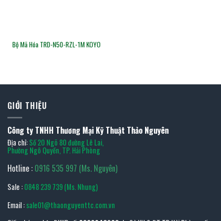
Bộ Mã Hóa TRD-N50-RZL-1M KOYO
GIỚI THIỆU
Công ty TNHH Thương Mại Kỹ Thuật Thảo Nguyên
Địa chỉ:
Số 20 Ngõ 80 đường Lê Lai,
Phường Ngô Quyền, TP. Hải Phòng
Hotline :
0916 535 997 (Ms. Nguyên)
Sale :
0848 239 739 (Ms. Nhung)
Email :
sale01@thaonguyenttc.com.vn