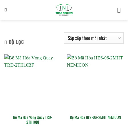
Bỏ
qua
nội
dung
BỘ LỌC
Bộ Mã Hóa Vòng Quay TRD-
Bộ Mã Hóa HES-06-2MHT NEMICON
2TH10BF