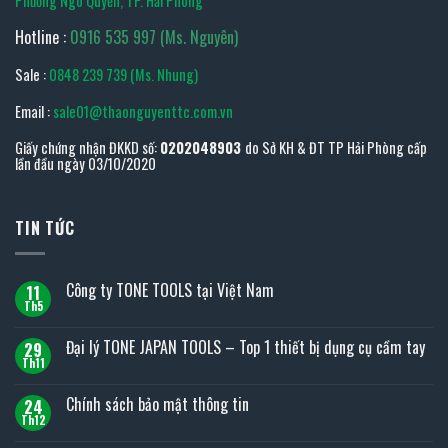
Phường Ngô Quyền, TP. Hải Phòng
Hotline :
0916 535 997 (Ms. Nguyên)
Sale :
0848 239 739 (Ms. Nhung)
Email :
sale01@thaonguyenttc.com.vn
Giấy chứng nhận ĐKKD số:
0202048903
do Sở KH & ĐT TP Hải Phòng cấp
lần đầu ngày 03/10/2020
TIN TỨC
Công ty TONE TOOLS tại Việt Nam
11
Th5
Không
có
bình
Đại lý TONE JAPAN TOOLS – Top 1 thiết bị dụng cụ cầm tay
29
luận
ở
Th11
Không
Công
có
ty
bình
Chính sách bảo mật thông tin
TONE
24
luận
TOOLS
ở
Th12
Không
tại
Đại
có
Việt
lý