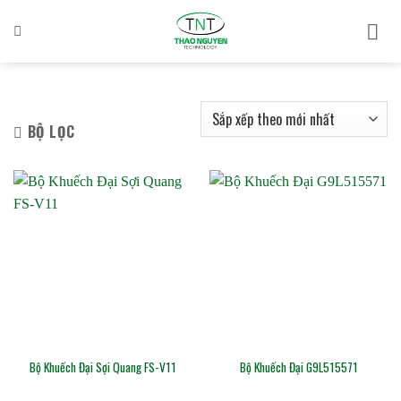
Bỏ
qua
nội
dung
BỘ LỌC
Bộ Khuếch Đại Sợi Quang FS-V11
Bộ Khuếch Đại G9L515571