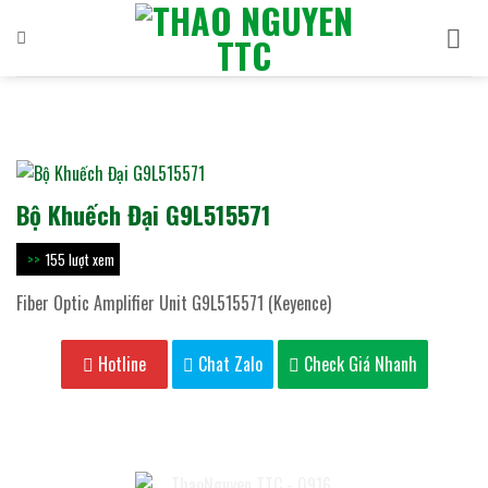
Bỏ
qua
nội
dung
Bộ Khuếch Đại G9L515571
155 lượt xem
Fiber Optic Amplifier Unit G9L515571 (Keyence)
Hotline
Chat Zalo
Check Giá Nhanh