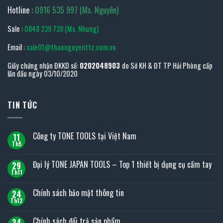
Hotline :
0916 535 997 (Ms. Nguyên)
Sale :
0848 239 739 (Ms. Nhung)
Email :
sale01@thaonguyenttc.com.vn
Giấy chứng nhận ĐKKD số:
0202048903
do Sở KH & ĐT TP Hải Phòng cấp
lần đầu ngày 03/10/2020
TIN TỨC
Công ty TONE TOOLS tại Việt Nam
11
Th5
Không
có
bình
Đại lý TONE JAPAN TOOLS – Top 1 thiết bị dụng cụ cầm tay
29
luận
ở
Th11
Không
Công
có
ty
bình
Chính sách bảo mật thông tin
TONE
24
luận
TOOLS
ở
Th12
Không
tại
Đại
có
Việt
lý
bình
Nam
Chính sách đổi trả sản phẩm
TONE
24
luận