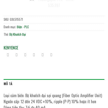
SKU:
G9L515571
Danh mục:
Điện - PLC
Thẻ:
Bộ Khuếch Đại
KENYENCE
MÔ TẢ
Loại cảm biến: Bộ khuếch đại sợi quang (Fiber Optic Amplifier Unit)
Nguồn cấp: 12 đến 24 VDC ±10%, ripple (P-P) 10% hoặc ít hơn
Dòng tiêu thụ: Tối đa 40 mA