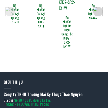
Servo
Bộ
Bộ
KXFP6GB0A0
Khuếch
Khuếch
Đại Sợi
Đại E3X-
Bộ
Quang
NA44V
Khuếch
E3X-
Đại Tín
NA11
Hiệu
Công Tắc
KFD2-
SR2-
EX1.W
GIỚI THIỆU
Công ty TNHH Thương Mại Kỹ Thuật Thảo Nguyên
Địa chỉ:
Số 20 Ngõ 80 đường Lê Lai,
Phường Ngô Quyền, TP. Hải Phòng