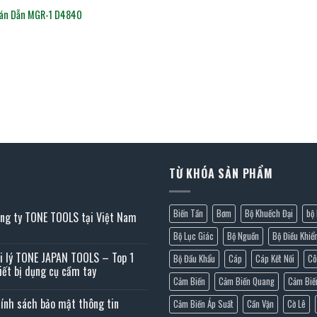
Bán Dẫn MGR-1 D4840
TỪ KHÓA SẢN PHẨM
Biến Tần
Bơm
Bộ Khuếch Đại
bộ 
ng ty TONE TOOLS tại Việt Nam
ông
Bộ Lục Giác
Bộ Nguồn
Bộ Điều Khiể
h
i lý TONE JAPAN TOOLS – Top 1
Bộ Đầu Khẩu
Cáp
Cáp Kết Nối
Cô
n
iết bị dụng cụ cầm tay
ng
Cảm Biến
Cảm Biến Quang
Cảm Biế
ông
NE
ính sách bảo mật thông tin
Cảm Biến Áp Suất
Cần Vặn
Cờ Lê
h
OLS
n