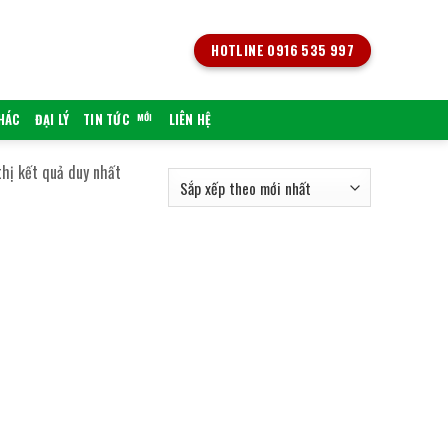
HOTLINE 0916 535 997
KHÁC
ĐẠI LÝ
TIN TỨC
LIÊN HỆ
thị kết quả duy nhất