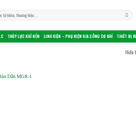
LC
THỦY LỰC KHÍ NÉN
LINH KIỆN – PHỤ KIỆN GIA CÔNG CƠ KHÍ
THIẾT BỊ 
Hiển 