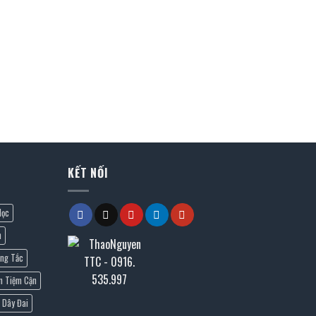
KẾT NỐI
lọc
n
ng Tắc
n Tiệm Cận
Dây Đai