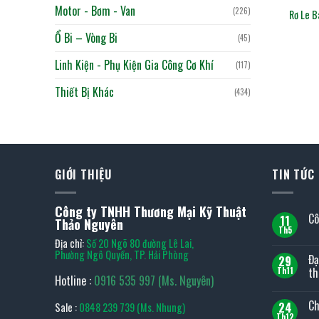
Motor - Bơm - Van
(226)
Rơ Le 
Ổ Bi – Vòng Bi
(45)
Linh Kiện - Phụ Kiện Gia Công Cơ Khí
(117)
Thiết Bị Khác
(434)
GIỚI THIỆU
TIN TỨC
Công ty TNHH Thương Mại Kỹ Thuật
Cô
11
Thảo Nguyên
Th5
Kh
Địa chỉ:
Số 20 Ngõ 80 đường Lê Lai,
có
bìn
Phường Ngô Quyền, TP. Hải Phòng
Đạ
29
luậ
ở
th
Th11
Hotline :
0916 535 997 (Ms. Nguyên)
Cô
Kh
ty
có
TO
Ch
24
Sale :
0848 239 739 (Ms. Nhung)
bìn
TO
luậ
tại
Th12