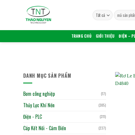
Bỏ
qua
Tìm
nội
kiếm:
dung
TRANG CHỦ
GIỚI THIỆU
ĐIỆN – P
DANH MỤC SẢN PHẨM
Bơm công nghiệp
(17)
Thủy Lực Khí Nén
(305)
Điện - PLC
(311)
Cáp Kết Nối - Cảm Biến
(237)