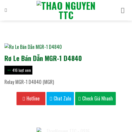
Bỏ
qua
nội
dung
Rơ Le Bán Dẫn MGR-1 D4840
416 lượt xem
Relay MGR-1 D4840 (MGR)
Hotline
Chat Zalo
Check Giá Nhanh