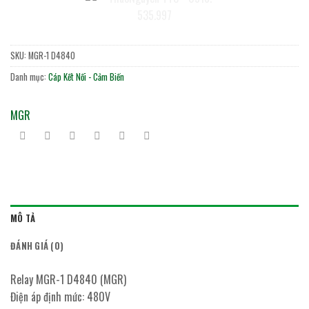
SKU:
MGR-1 D4840
Danh mục:
Cáp Kết Nối - Cảm Biến
MGR
MÔ TẢ
ĐÁNH GIÁ (0)
Relay MGR-1 D4840 (MGR)
Điện áp định mức: 480V