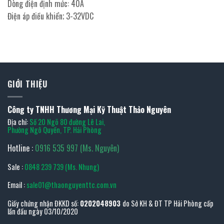
Dòng điện định mức: 40A
Điện áp điều khiển; 3-32VDC
GIỚI THIỆU
Công ty TNHH Thương Mại Kỹ Thuật Thảo Nguyên
Địa chỉ:
Số 20 Ngõ 80 đường Lê Lai,
Phường Ngô Quyền, TP. Hải Phòng
Hotline :
0916 535 997 (Ms. Nguyên)
Sale :
0848 239 739 (Ms. Nhung)
Email :
sale01@thaonguyenttc.com.vn
Giấy chứng nhận ĐKKD số:
0202048903
do Sở KH & ĐT TP Hải Phòng cấp
lần đầu ngày 03/10/2020