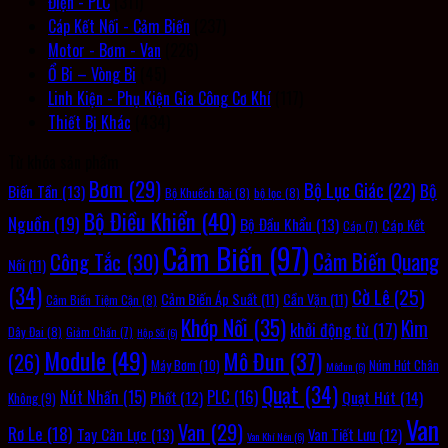
Điện - PLC
(311)
Cáp Kết Nối - Cảm Biến
(237)
Motor - Bơm - Van
(226)
Ổ Bi – Vòng Bi
(45)
Linh Kiện - Phụ Kiện Gia Công Cơ Khí
(117)
Thiết Bị Khác
(434)
Từ khóa sản phẩm
Bơm
(29)
Bộ Lục Giác
(22)
Bộ
Biến Tần
(13)
Bộ Khuếch Đại
(8)
bộ lọc
(8)
Bộ Điều Khiển
(40)
Nguồn
(19)
Bộ Đầu Khẩu
(13)
Cáp Kết
Cáp
(7)
Cảm Biến
(97)
Cảm Biến Quang
Công Tắc
(30)
Nối
(11)
(34)
Cờ Lê
(25)
Cảm Biến Áp Suất
(11)
Cần Vặn
(11)
Cảm Biến Tiệm Cận
(8)
Khớp Nối
(35)
Kìm
khởi động từ
(17)
Dây Đai
(8)
Giảm Chấn
(7)
Hộp Số
(6)
Module
(49)
Mô Đun
(37)
(26)
Máy Bơm
(10)
Núm Hút Chân
Môđun
(6)
Quạt
(34)
PLC
(16)
Nút Nhấn
(15)
Quạt Hút
(14)
Phốt
(12)
Không
(9)
Van
Van
(29)
Rơ Le
(18)
Tay Cân Lực
(13)
Van Tiết Lưu
(12)
Van Khí Nén
(6)