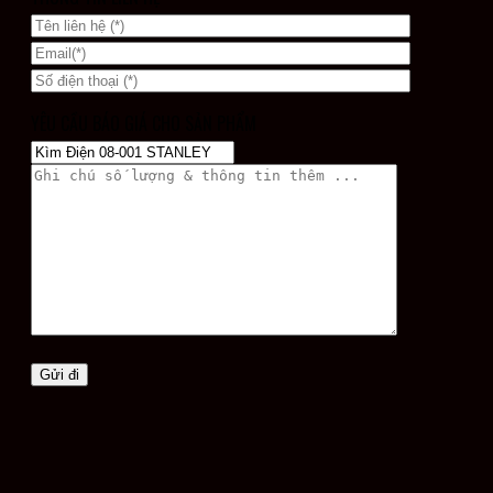
YÊU CẦU BÁO GIÁ CHO SẢN PHẨM