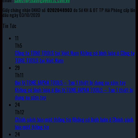
Email :
sale01@thaonguyenttc.com.vn
Giấy chứng nhận ĐKKD số:
0202048903
do Sở KH & ĐT TP Hải Phòng cấp lần
đầu ngày 03/10/2020
Tin Tức
11
Th5
Công ty TONE TOOLS tại Việt Nam
Không có bình luận
ở Công ty
TONE TOOLS tại Việt Nam
29
Th11
Đại lý TONE JAPAN TOOLS – Top 1 thiết bị dụng cụ cầm tay
Không có bình luận
ở Đại lý TONE JAPAN TOOLS – Top 1 thiết bị
dụng cụ cầm tay
24
Th12
Chính sách bảo mật thông tin
Không có bình luận
ở Chính sách
bảo mật thông tin
24