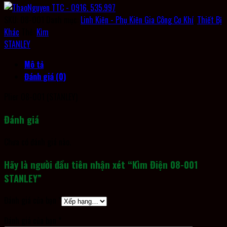
SKU:
08-001
Danh mục:
Linh Kiện - Phụ Kiện Gia Công Cơ Khí
,
Thiết Bị
Khác
Thẻ:
Kìm
STANLEY
Mô tả
Đánh giá (0)
Plier 08-001 (STANLEY)
Đánh giá
Chưa có đánh giá nào.
Hãy là người đầu tiên nhận xét “Kìm Điện 08-001
STANLEY”
Đánh giá của bạn
*
Đánh giá của bạn
*