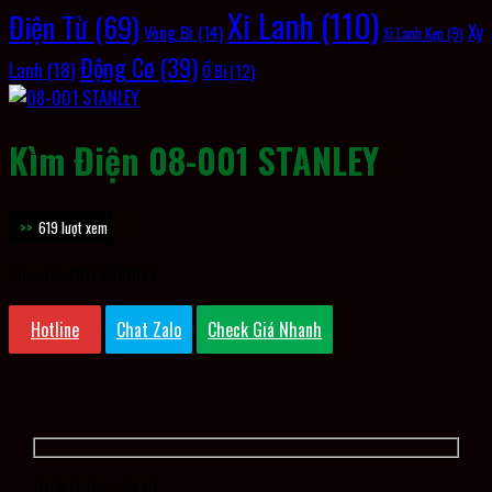
Xi Lanh
(110)
Điện Từ
(69)
Xy
Vòng Bi
(14)
Xi Lanh Kẹp
(9)
Động Cơ
(39)
Lanh
(18)
Ổ Bi
(12)
Kìm Điện 08-001 STANLEY
619 lượt xem
Plier 08-001 STANLEY
Hotline
Chat Zalo
Check Giá Nhanh
THÔNG TIN LIÊN HỆ