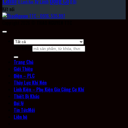
Động Cơ
Xy Lanh
Ổ Bi
Xi Lanh Kẹp
Kết nối
Copyright 2026 ©
THAO NGUYEN TTC
Tìm kiếm:
Trang Chủ
Giới Thiệu
Điện – PLC
Thủy Lực Khí Nén
Linh Kiện – Phụ Kiện Gia Công Cơ Khí
Thiết Bị Khác
Đại lý
Tin Tức
Liên hệ