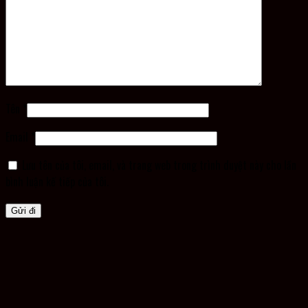
Tên
*
Email
*
Lưu tên của tôi, email, và trang web trong trình duyệt này cho lần
bình luận kế tiếp của tôi.