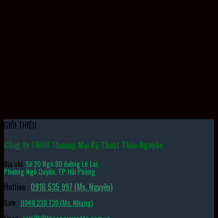
Kìm SRPH-200B TONE
GIỚI THIỆU
Công ty TNHH Thương Mại Kỹ Thuật Thảo Nguyên
Địa chỉ:
Số 20 Ngõ 80 đường Lê Lai,
Phường Ngô Quyền, TP. Hải Phòng
Hotline :
0916 535 997 (Ms. Nguyên)
Sale :
0848 239 739 (Ms. Nhung)