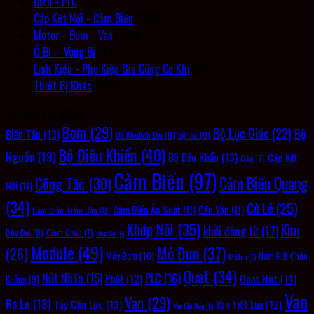
Điện - PLC
(311)
Cáp Kết Nối - Cảm Biến
(237)
Motor - Bơm - Van
(226)
Ổ Bi – Vòng Bi
(45)
Linh Kiện - Phụ Kiện Gia Công Cơ Khí
(117)
Thiết Bị Khác
(434)
Từ khóa sản phẩm
Bơm
(29)
Bộ Lục Giác
(22)
Bộ
Biến Tần
(13)
Bộ Khuếch Đại
(8)
bộ lọc
(8)
Bộ Điều Khiển
(40)
Nguồn
(19)
Bộ Đầu Khẩu
(13)
Cáp Kết
Cáp
(7)
Cảm Biến
(97)
Cảm Biến Quang
Công Tắc
(30)
Nối
(11)
(34)
Cờ Lê
(25)
Cảm Biến Áp Suất
(11)
Cần Vặn
(11)
Cảm Biến Tiệm Cận
(8)
Khớp Nối
(35)
Kìm
khởi động từ
(17)
Dây Đai
(8)
Giảm Chấn
(7)
Hộp Số
(6)
Module
(49)
Mô Đun
(37)
(26)
Máy Bơm
(10)
Núm Hút Chân
Môđun
(6)
Quạt
(34)
PLC
(16)
Nút Nhấn
(15)
Quạt Hút
(14)
Phốt
(12)
Không
(9)
Van
Van
(29)
Rơ Le
(18)
Tay Cân Lực
(13)
Van Tiết Lưu
(12)
Van Khí Nén
(6)