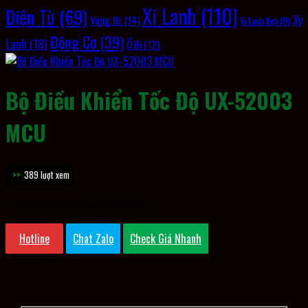
Xi Lanh
(110)
Điện Từ
(69)
Xy
Vòng Bi
(14)
Xi Lanh Kẹp
(9)
Động Cơ
(39)
Lanh
(18)
Ổ Bi
(12)
Bộ Điều Khiển Tốc Độ UX-52003
MCU
389 lượt xem
Speed Controller UX-52003 (MCU)
Hotline
Chat Zalo
Check Giá Nhanh