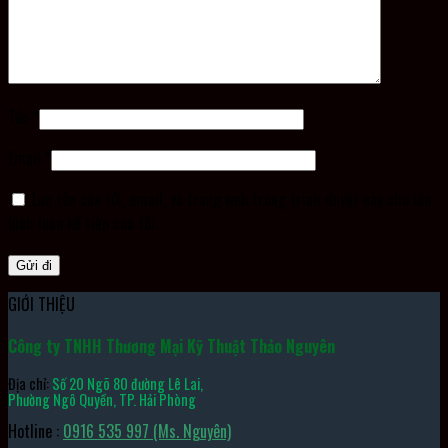
Tên
*
Email
*
Lưu tên của tôi, email, và trang web trong trình duyệt này cho lần
bình luận kế tiếp của tôi.
GIỚI THIỆU
Công ty TNHH Thương Mại Kỹ Thuật Thảo Nguyên
Địa chỉ:
Số 20 Ngõ 80 đường Lê Lai,
Phường Ngô Quyền, TP. Hải Phòng
Hotline :
0916 535 997 (Ms. Nguyên)