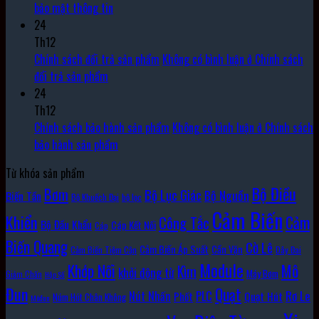
bảo mật thông tin
24
Th12
Chính sách đổi trả sản phẩm
Không có bình luận
ở Chính sách
đổi trả sản phẩm
24
Th12
Chính sách bảo hành sản phẩm
Không có bình luận
ở Chính sách
bảo hành sản phẩm
Từ khóa sản phẩm
Bộ Điều
Bơm
Bộ Lục Giác
Bộ Nguồn
Biến Tần
Bộ Khuếch Đại
bộ lọc
Cảm Biến
Khiển
Cảm
Công Tắc
Bộ Đầu Khẩu
Cáp Kết Nối
Cáp
Biến Quang
Cờ Lê
Cảm Biến Áp Suất
Cần Vặn
Cảm Biến Tiệm Cận
Dây Đai
Module
Khớp Nối
Mô
Kìm
khởi động từ
Máy Bơm
Giảm Chấn
Hộp Số
Đun
Quạt
Rơ Le
PLC
Nút Nhấn
Quạt Hút
Phốt
Núm Hút Chân Không
Môđun