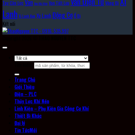
Xi
Van Điện Từ
Van
Vòng Bi
Tay Cân Lực
Van Tiết Lưu
Van Khí Nén
Lanh
Động Cơ
Xy Lanh
Ổ Bi
Xi Lanh Kẹp
Kết nối
Copyright 2026 ©
THAO NGUYEN TTC
Tìm kiếm:
Trang Chủ
Giới Thiệu
Điện – PLC
Thủy Lực Khí Nén
Linh Kiện – Phụ Kiện Gia Công Cơ Khí
Thiết Bị Khác
Đại lý
Tin Tức