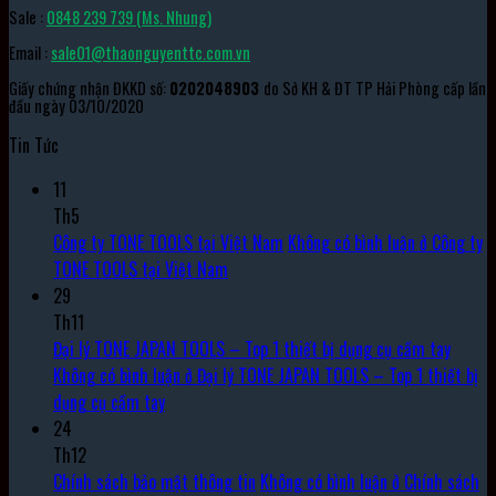
Sale :
0848 239 739 (Ms. Nhung)
Email :
sale01@thaonguyenttc.com.vn
Giấy chứng nhận ĐKKD số:
0202048903
do Sở KH & ĐT TP Hải Phòng cấp lần
đầu ngày 03/10/2020
Tin Tức
11
Th5
Công ty TONE TOOLS tại Việt Nam
Không có bình luận
ở Công ty
TONE TOOLS tại Việt Nam
29
Th11
Đại lý TONE JAPAN TOOLS – Top 1 thiết bị dụng cụ cầm tay
Không có bình luận
ở Đại lý TONE JAPAN TOOLS – Top 1 thiết bị
dụng cụ cầm tay
24
Th12
Chính sách bảo mật thông tin
Không có bình luận
ở Chính sách