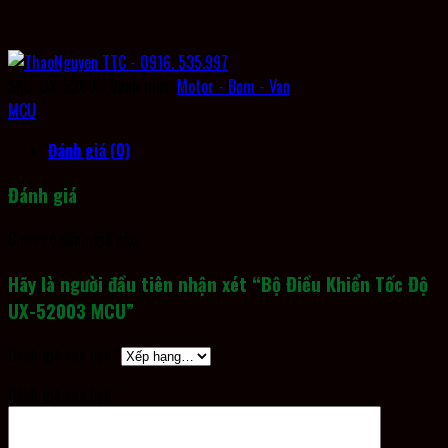
SKU:
UX-52003
Danh mục:
Motor - Bơm - Van
MCU
Đánh giá (0)
Đánh giá
Chưa có đánh giá nào.
Hãy là người đầu tiên nhận xét “Bộ Điều Khiển Tốc Độ
UX-52003 MCU”
Đánh giá của bạn
*
Đánh giá của bạn
*