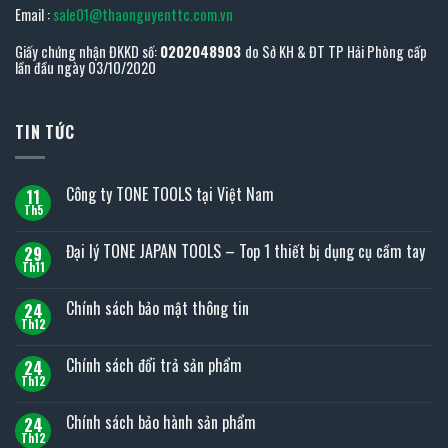
Email :
sale01@thaonguyenttc.com.vn
Giấy chứng nhận ĐKKD số:
0202048903
do Sở KH & ĐT TP Hải Phòng cấp
lần đầu ngày 03/10/2020
TIN TỨC
Công ty TONE TOOLS tại Việt Nam
11
Th5
Không
có
bình
Đại lý TONE JAPAN TOOLS – Top 1 thiết bị dụng cụ cầm tay
29
luận
ở
Th11
Không
Công
có
ty
bình
Chính sách bảo mật thông tin
TONE
24
luận
TOOLS
ở
Th12
Không
tại
Đại
có
Việt
lý
bình
Nam
Chính sách đổi trả sản phẩm
TONE
24
luận
JAPAN
ở
Th12
Không
TOOLS
Chính
có
–
sách
bình
Top
Chính sách bảo hành sản phẩm
bảo
24
luận
1
mật
ở
Th12
thiết
Không
thông