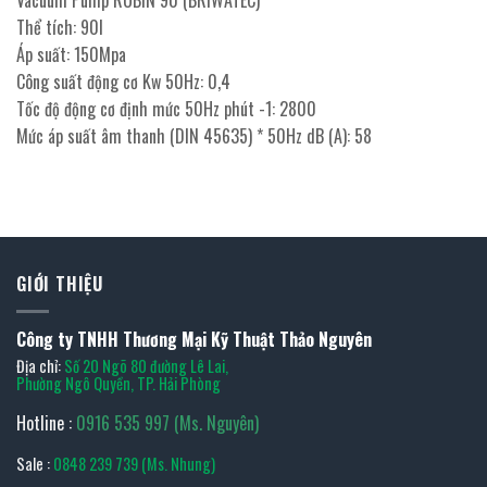
Thể tích: 90l
Áp suất: 150Mpa
Công suất động cơ Kw 50Hz: 0,4
Tốc độ động cơ định mức 50Hz phút -1: 2800
Mức áp suất âm thanh (DIN 45635) * 50Hz dB (A): 58
GIỚI THIỆU
Công ty TNHH Thương Mại Kỹ Thuật Thảo Nguyên
Địa chỉ:
Số 20 Ngõ 80 đường Lê Lai,
Phường Ngô Quyền, TP. Hải Phòng
Hotline :
0916 535 997 (Ms. Nguyên)
Sale :
0848 239 739 (Ms. Nhung)