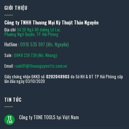
GIỚI THIỆU
Công ty TNHH Thương Mại Kỹ Thuật Thảo Nguyên
Địa chỉ:
Số 20 Ngõ 80 đường Lê Lai,
Phường Ngô Quyền, TP. Hải Phòng
Hotline :
0916 535 997 (Ms. Nguyên)
Sale :
0848 239 739 (Ms. Nhung)
Email :
sale01@thaonguyenttc.com.vn
Giấy chứng nhận ĐKKD số:
0202048903
do Sở KH & ĐT TP Hải Phòng cấp
lần đầu ngày 03/10/2020
TIN TỨC
Công ty TONE TOOLS tại Việt Nam
11
Th5
Không
có