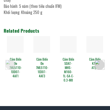
Bảo hành: 5 năm (theo tiêu chuẩn IFM)
Khối lượng: Khoảng 250 g
Related Products
 Biến
Cảm Biến
Cảm Biến
Cảm Biến
Cảm Bi
Đo
Đo
SDAT-
K7L-
Sợi
5110-
7ML5110-
MHS-
AT50
Quan
D07-
1ED07-
M160-
E32-D
AF1
4AF3
1L-SA-E-
0.3-M8