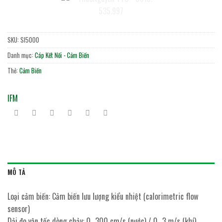
SKU:
SI5000
Danh mục:
Cáp Kết Nối - Cảm Biến
Thẻ:
Cảm Biến
IFM
MÔ TẢ
Loại cảm biến: Cảm biến lưu lượng kiểu nhiệt (calorimetric flow
sensor)
Dải đo vận tốc dòng chảy: 0…300 cm/s (nước) / 0…3 m/s (khí)