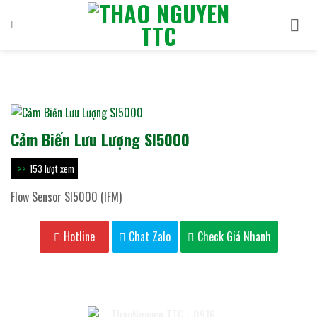
Bỏ
qua
nội
dung
Cảm Biến Lưu Lượng SI5000
153 lượt xem
Flow Sensor SI5000 (IFM)
Hotline
Chat Zalo
Check Giá Nhanh