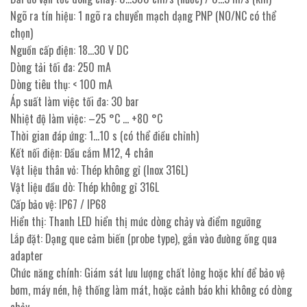
Ngõ ra tín hiệu: 1 ngõ ra chuyển mạch dạng PNP (NO/NC có thể
chọn)
Nguồn cấp điện: 18…30 V DC
Dòng tải tối đa: 250 mA
Dòng tiêu thụ: < 100 mA
Áp suất làm việc tối đa: 30 bar
Nhiệt độ làm việc: –25 °C … +80 °C
Thời gian đáp ứng: 1…10 s (có thể điều chỉnh)
Kết nối điện: Đầu cắm M12, 4 chân
Vật liệu thân vỏ: Thép không gỉ (Inox 316L)
Vật liệu đầu dò: Thép không gỉ 316L
Cấp bảo vệ: IP67 / IP68
Hiển thị: Thanh LED hiển thị mức dòng chảy và điểm ngưỡng
Lắp đặt: Dạng que cảm biến (probe type), gắn vào đường ống qua
adapter
Chức năng chính: Giám sát lưu lượng chất lỏng hoặc khí để bảo vệ
bơm, máy nén, hệ thống làm mát, hoặc cảnh báo khi không có dòng
chảy