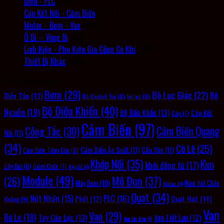
Điện - PLC
(311)
Cáp Kết Nối - Cảm Biến
(237)
Motor - Bơm - Van
(226)
Ổ Bi – Vòng Bi
(45)
Linh Kiện - Phụ Kiện Gia Công Cơ Khí
(117)
Thiết Bị Khác
(434)
Từ khóa sản phẩm
Bơm
(29)
Bộ Lục Giác
(22)
Bộ
Biến Tần
(13)
Bộ Khuếch Đại
(8)
bộ lọc
(8)
Bộ Điều Khiển
(40)
Nguồn
(19)
Bộ Đầu Khẩu
(13)
Cáp Kết
Cáp
(7)
Cảm Biến
(97)
Cảm Biến Quang
Công Tắc
(30)
Nối
(11)
(34)
Cờ Lê
(25)
Cảm Biến Áp Suất
(11)
Cần Vặn
(11)
Cảm Biến Tiệm Cận
(8)
Khớp Nối
(35)
Kìm
khởi động từ
(17)
Dây Đai
(8)
Giảm Chấn
(7)
Hộp Số
(6)
Module
(49)
Mô Đun
(37)
(26)
Máy Bơm
(10)
Núm Hút Chân
Môđun
(6)
Quạt
(34)
PLC
(16)
Nút Nhấn
(15)
Quạt Hút
(14)
Phốt
(12)
Không
(9)
Van
Van
(29)
Rơ Le
(18)
Tay Cân Lực
(13)
Van Tiết Lưu
(12)
Van Khí Nén
(6)