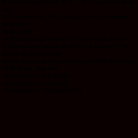
Nhiệt độ môi trường làm việc: -40 °C … +70 °C (ứng với phiên bản mở
rộng)
Vật liệu thân cảm biến: Thân làm bằng đồng thau mạ niken (nickel-
plated brass)
Cấp bảo vệ: IP67
Chỉ thị trạng thái: LED màu vàng hiển thị trạng thái chuyển mạch
Dị vật/phụ kiện: Ren thân cảm biến M30 x 1.5 và kết nối M12 x 1 (4-
pin) hoặc dây cáp tùy phiên bản
Bán kính uốn cáp và các hệ số giảm khoảng cách đối với vật liệu không
sắt (Al, Cu, inox …) được chỉ rõ:
• Reduction factor r_Al (nhôm): 0.3
• Reduction factor r_Cu (đồng): 0.3
• Reduction factor r_304 (inox 304): 0.75