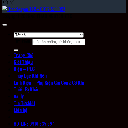
Kết nối
Copyright 2026 ©
THAO NGUYEN TTC
Tìm kiếm:
Trang Chủ
Giới Thiệu
Điện – PLC
Thủy Lực Khí Nén
Linh Kiện – Phụ Kiện Gia Công Cơ Khí
Thiết Bị Khác
Đại lý
Tin Tức
Liên hệ
HOTLINE 0916 535 997