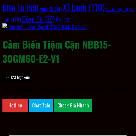
Xi Lanh
(110)
Điện Từ
(69)
Xy
Vòng Bi
(14)
Xi Lanh Kẹp
(9)
Động Cơ
(39)
Lanh
(18)
Ổ Bi
(12)
Cảm Biến Tiệm Cận NBB15-
30GM60-E2-V1
123 lượt xem
Inductive Proximity Sensor NBB15-30GM60-E2-V1 (Pepperl+Fuchs)
Hotline
Chat Zalo
Check Giá Nhanh