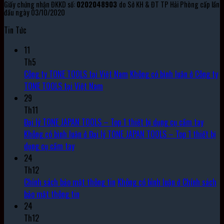
Giấy chứng nhận ĐKKD số:
0202048903
do Sở KH & ĐT TP Hải Phòng cấp lần
đầu ngày 03/10/2020
Tin Tức
11
Th5
Công ty TONE TOOLS tại Việt Nam
Không có bình luận
ở Công ty
TONE TOOLS tại Việt Nam
29
Th11
Đại lý TONE JAPAN TOOLS – Top 1 thiết bị dụng cụ cầm tay
Không có bình luận
ở Đại lý TONE JAPAN TOOLS – Top 1 thiết bị
dụng cụ cầm tay
24
Th12
Chính sách bảo mật thông tin
Không có bình luận
ở Chính sách
bảo mật thông tin
24
Th12