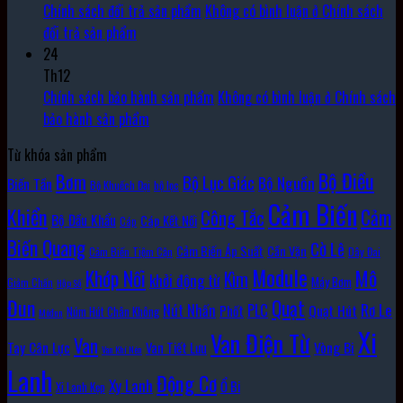
Chính sách đổi trả sản phẩm
Không có bình luận
ở Chính sách
đổi trả sản phẩm
24
Th12
Chính sách bảo hành sản phẩm
Không có bình luận
ở Chính sách
bảo hành sản phẩm
Từ khóa sản phẩm
Bộ Điều
Bơm
Bộ Lục Giác
Bộ Nguồn
Biến Tần
Bộ Khuếch Đại
bộ lọc
Cảm Biến
Khiển
Cảm
Công Tắc
Bộ Đầu Khẩu
Cáp Kết Nối
Cáp
Biến Quang
Cờ Lê
Cảm Biến Áp Suất
Cần Vặn
Cảm Biến Tiệm Cận
Dây Đai
Module
Khớp Nối
Mô
Kìm
khởi động từ
Máy Bơm
Giảm Chấn
Hộp Số
Đun
Quạt
Rơ Le
PLC
Nút Nhấn
Quạt Hút
Phốt
Núm Hút Chân Không
Môđun
Xi
Van Điện Từ
Van
Vòng Bi
Tay Cân Lực
Van Tiết Lưu
Van Khí Nén
Lanh
Động Cơ
Xy Lanh
Ổ Bi
Xi Lanh Kẹp