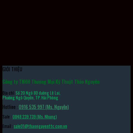
Cảm Biến Tiệm Cận PR12-4AO AUTONICS
GIỚI THIỆU
Công ty TNHH Thương Mại Kỹ Thuật Thảo Nguyên
Địa chỉ:
Số 20 Ngõ 80 đường Lê Lai,
Phường Ngô Quyền, TP. Hải Phòng
Hotline :
0916 535 997 (Ms. Nguyên)
Sale :
0848 239 739 (Ms. Nhung)
Email :
sale01@thaonguyenttc.com.vn