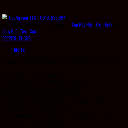
SKU:
NBB15-30GM60-E2-V1
Danh mục:
Cáp Kết Nối - Cảm Biến
Thẻ:
Cảm Biến Tiệm Cận
PEPPERL+FUCHS
Mô tả
Khoảng cách chuyển mạch danh định (Rated operating distance): 15
mm
Loại gắn: Gắn chìm / flush-mount
Điện áp hoạt động (Supply voltage): 10…30 V DC
Dòng ra tối đa (Operating current): tới 200 mA
Dòng rò (Off-state current): tối đa 0.5 mA (thường ~0.1 µA ở 25 °C)
Tụ điện nguồn không tải (No-load supply current): ≤ 25 mA
Điện áp sụt tối đa (Voltage drop): ≤ 3 V
Tần số chuyển mạch tối đa (Switching frequency) : 0 … 200 Hz
Histerésis H: khoảng 5 % (typical)