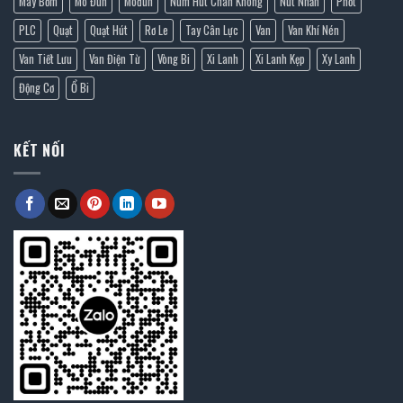
Máy Bơm
Mô Đun
Môđun
Núm Hút Chân Không
Nút Nhấn
Phốt
PLC
Quạt
Quạt Hút
Rơ Le
Tay Cân Lực
Van
Van Khí Nén
Van Tiết Lưu
Van Điện Từ
Vòng Bi
Xi Lanh
Xi Lanh Kẹp
Xy Lanh
Động Cơ
Ổ Bi
KẾT NỐI