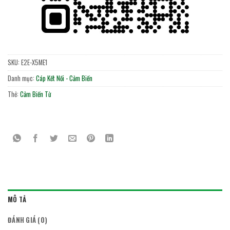
SKU:
E2E-X5ME1
Danh mục:
Cáp Kết Nối - Cảm Biến
Thẻ:
Cảm Biến Từ
MÔ TẢ
ĐÁNH GIÁ (0)