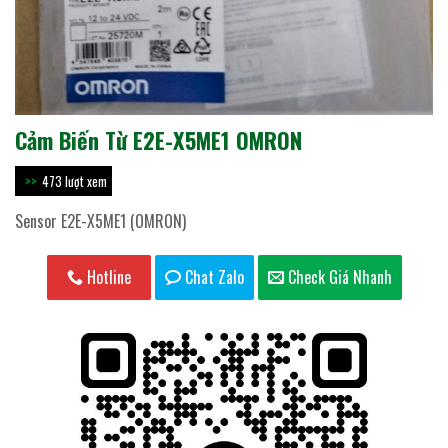
Cảm Biến Từ E2E-X5ME1 OMRON
473 lượt xem
Sensor E2E-X5ME1 (OMRON)
Hotline
Chat Zalo
Check Giá Nhanh