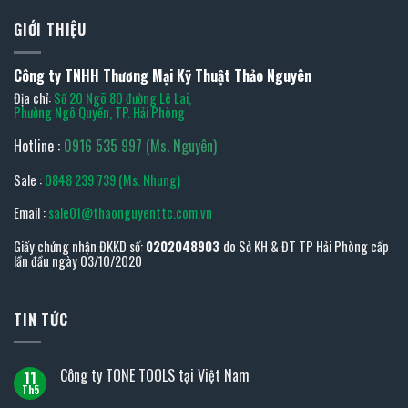
GIỚI THIỆU
Công ty TNHH Thương Mại Kỹ Thuật Thảo Nguyên
Địa chỉ:
Số 20 Ngõ 80 đường Lê Lai,
Phường Ngô Quyền, TP. Hải Phòng
Hotline :
0916 535 997 (Ms. Nguyên)
Sale :
0848 239 739 (Ms. Nhung)
Email :
sale01@thaonguyenttc.com.vn
Giấy chứng nhận ĐKKD số:
0202048903
do Sở KH & ĐT TP Hải Phòng cấp
lần đầu ngày 03/10/2020
TIN TỨC
Công ty TONE TOOLS tại Việt Nam
11
Th5
Không
có