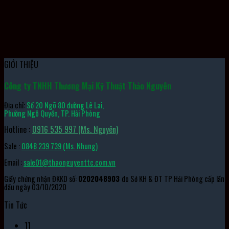
Công Tắc An Toàn D4NL-4AFG-B OMRON
GIỚI THIỆU
Công ty TNHH Thương Mại Kỹ Thuật Thảo Nguyên
Địa chỉ:
Số 20 Ngõ 80 đường Lê Lai,
Phường Ngô Quyền, TP. Hải Phòng
Hotline :
0916 535 997 (Ms. Nguyên)
Sale :
0848 239 739 (Ms. Nhung)
Email :
sale01@thaonguyenttc.com.vn
Giấy chứng nhận ĐKKD số:
0202048903
do Sở KH & ĐT TP Hải Phòng cấp lần
đầu ngày 03/10/2020
Tin Tức
11