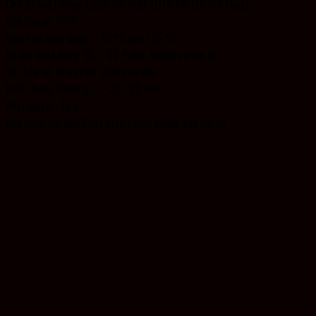
Chế độ hoạt động: Light-ON hoặc Dark-ON (có thể chọn)
Cấp bảo vệ: IP64
Nhiệt độ hoạt động: –10 °C đến +55 °C
Độ ẩm hoạt động: 35 – 85 %RH, không ngưng tụ
Vật liệu vỏ: Nhựa PBT chống va đập
Kích thước: Khoảng 11 × 31 × 20 mm
Khối lượng: ~15 g
Đặc điểm nổi bật: Phát hiện chạm không cần lực ấn