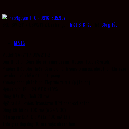
SKU:
SW-211 / USW211-Z
Danh mục:
Thiết Bị Khác
Thẻ:
Công Tắc
Mô tả
Model: SW-211 / USW211-Z
Loại thiết bị: Công tắc cảm ứng quang (Optical Touch Switch)
Phương thức phát hiện: Cảm biến ánh sáng phản xạ, phát hiện khi ngón
tay chạm vào bề mặt phát quang
Khoảng cách phát hiện: Tiếp xúc trực tiếp (Touch)
Nguồn cấp: 12 – 24 V DC ±10%
Dòng tiêu thụ: Dưới 20 mA
Ngõ ra điều khiển: Transistor NPN open-collector
Dòng tải tối đa: 100 mA (ở 24 V DC)
Điện áp rò: Dưới 0,8 V (tại 100 mA tải)
Thời gian đáp ứng: 10 ms hoặc nhanh hơn