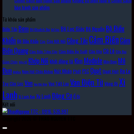
Chính sách bảo hành sản phẩm
Không có bình luận
ở Chính sách
bảo hành sản phẩm
Từ khóa sản phẩm
Bộ Điều
Bơm
Bộ Lục Giác
Bộ Nguồn
Biến Tần
Bộ Khuếch Đại
bộ lọc
Cảm Biến
Khiển
Cảm
Công Tắc
Bộ Đầu Khẩu
Cáp Kết Nối
Cáp
Biến Quang
Cờ Lê
Cảm Biến Áp Suất
Cần Vặn
Cảm Biến Tiệm Cận
Dây Đai
Module
Khớp Nối
Mô
Kìm
khởi động từ
Máy Bơm
Giảm Chấn
Hộp Số
Đun
Quạt
Rơ Le
PLC
Nút Nhấn
Quạt Hút
Phốt
Núm Hút Chân Không
Môđun
Xi
Van Điện Từ
Van
Vòng Bi
Tay Cân Lực
Van Tiết Lưu
Van Khí Nén
Lanh
Động Cơ
Xy Lanh
Ổ Bi
Xi Lanh Kẹp
Kết nối
Copyright 2026 ©
THAO NGUYEN TTC