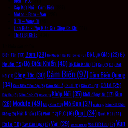
Điện - PLC
(311)
Cáp Kết Nối - Cảm Biến
(237)
Motor - Bơm - Van
(226)
Ổ Bi – Vòng Bi
(45)
Linh Kiện - Phụ Kiện Gia Công Cơ Khí
(117)
Thiết Bị Khác
(434)
Từ khóa sản phẩm
Bơm
(29)
Bộ Lục Giác
(22)
Bộ
Biến Tần
(13)
Bộ Khuếch Đại
(8)
bộ lọc
(8)
Bộ Điều Khiển
(40)
Nguồn
(19)
Bộ Đầu Khẩu
(13)
Cáp Kết
Cáp
(7)
Cảm Biến
(97)
Cảm Biến Quang
Công Tắc
(30)
Nối
(11)
(34)
Cờ Lê
(25)
Cảm Biến Áp Suất
(11)
Cần Vặn
(11)
Cảm Biến Tiệm Cận
(8)
Khớp Nối
(35)
Kìm
khởi động từ
(17)
Dây Đai
(8)
Giảm Chấn
(7)
Hộp Số
(6)
Module
(49)
Mô Đun
(37)
(26)
Máy Bơm
(10)
Núm Hút Chân
Môđun
(6)
Quạt
(34)
PLC
(16)
Nút Nhấn
(15)
Quạt Hút
(14)
Phốt
(12)
Không
(9)
Van
Van
(29)
Rơ Le
(18)
Tay Cân Lực
(13)
Van Tiết Lưu
(12)
Van Khí Nén
(6)