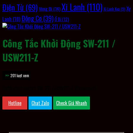
Xi Lanh
(110)
Điện Từ
(69)
Xy
Vòng Bi
(14)
Xi Lanh Kẹp
(9)
Động Cơ
(39)
Lanh
(18)
Ổ Bi
(12)
Công Tắc Khởi Động SW-211 /
USW211-Z
201 lượt xem
Light start switch SW-211 / USW211-Z (Panasonic)
Hotline
Chat Zalo
Check Giá Nhanh