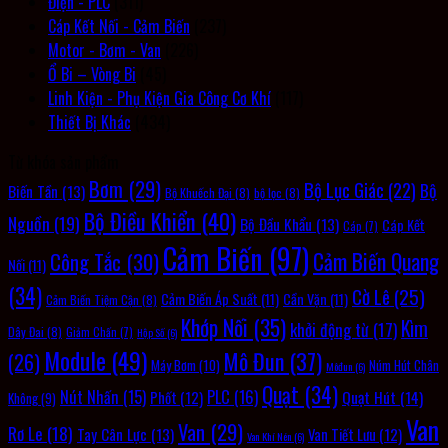
Điện - PLC
(311)
Cáp Kết Nối - Cảm Biến
(237)
Motor - Bơm - Van
(226)
Ổ Bi – Vòng Bi
(45)
Linh Kiện - Phụ Kiện Gia Công Cơ Khí
(117)
Thiết Bị Khác
(434)
Từ khóa sản phẩm
Bơm
(29)
Bộ Lục Giác
(22)
Bộ
Biến Tần
(13)
Bộ Khuếch Đại
(8)
bộ lọc
(8)
Bộ Điều Khiển
(40)
Nguồn
(19)
Bộ Đầu Khẩu
(13)
Cáp Kết
Cáp
(7)
Cảm Biến
(97)
Cảm Biến Quang
Công Tắc
(30)
Nối
(11)
(34)
Cờ Lê
(25)
Cảm Biến Áp Suất
(11)
Cần Vặn
(11)
Cảm Biến Tiệm Cận
(8)
Khớp Nối
(35)
Kìm
khởi động từ
(17)
Dây Đai
(8)
Giảm Chấn
(7)
Hộp Số
(6)
Module
(49)
Mô Đun
(37)
(26)
Máy Bơm
(10)
Núm Hút Chân
Môđun
(6)
Quạt
(34)
PLC
(16)
Nút Nhấn
(15)
Quạt Hút
(14)
Phốt
(12)
Không
(9)
Van
Van
(29)
Rơ Le
(18)
Tay Cân Lực
(13)
Van Tiết Lưu
(12)
Van Khí Nén
(6)