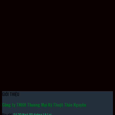
Công Tắc An Toàn D4NL-4AFG-B OMRON
GIỚI THIỆU
Công ty TNHH Thương Mại Kỹ Thuật Thảo Nguyên
Địa chỉ:
Số 20 Ngõ 80 đường Lê Lai,