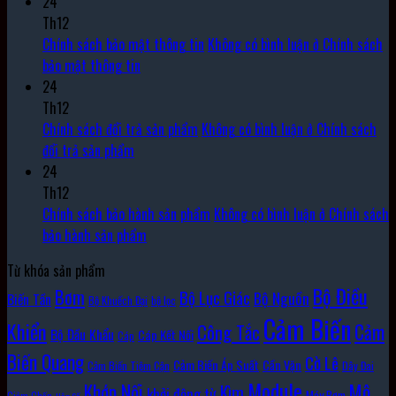
24
Th12
Chính sách bảo mật thông tin
Không có bình luận
ở Chính sách
bảo mật thông tin
24
Th12
Chính sách đổi trả sản phẩm
Không có bình luận
ở Chính sách
đổi trả sản phẩm
24
Th12
Chính sách bảo hành sản phẩm
Không có bình luận
ở Chính sách
bảo hành sản phẩm
Từ khóa sản phẩm
Bộ Điều
Bơm
Bộ Lục Giác
Bộ Nguồn
Biến Tần
Bộ Khuếch Đại
bộ lọc
Cảm Biến
Khiển
Cảm
Công Tắc
Bộ Đầu Khẩu
Cáp Kết Nối
Cáp
Biến Quang
Cờ Lê
Cảm Biến Áp Suất
Cần Vặn
Cảm Biến Tiệm Cận
Dây Đai
Module
Khớp Nối
Mô
Kìm
khởi động từ
Máy Bơm
Giảm Chấn
Hộp Số