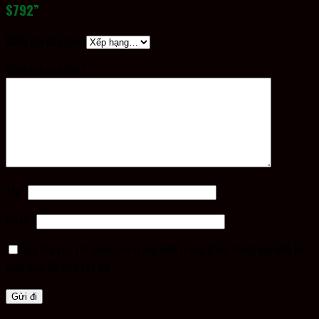
S792”
Đánh giá của bạn
*
Đánh giá của bạn
*
Tên
*
Email
*
Lưu tên của tôi, email, và trang web trong trình duyệt này cho lần
bình luận kế tiếp của tôi.