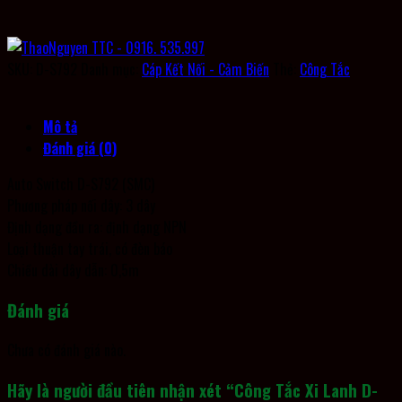
SKU:
D-S792
Danh mục:
Cáp Kết Nối - Cảm Biến
Thẻ:
Công Tắc
Mô tả
Đánh giá (0)
Auto Switch D-S792 (SMC)
Phương pháp nối dây: 3 dây
Định dạng đầu ra: định dạng NPN
Loại thuận tay trái, có đèn báo
Chiều dài dây dẫn: 0,5m
Đánh giá
Chưa có đánh giá nào.
Hãy là người đầu tiên nhận xét “Công Tắc Xi Lanh D-