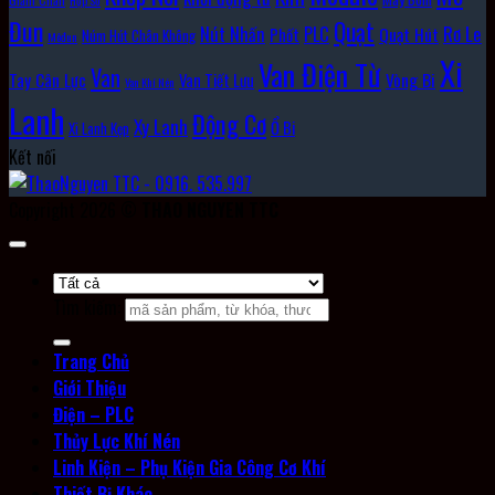
Đun
Quạt
Rơ Le
PLC
Nút Nhấn
Quạt Hút
Phốt
Núm Hút Chân Không
Môđun
Xi
Van Điện Từ
Van
Vòng Bi
Tay Cân Lực
Van Tiết Lưu
Van Khí Nén
Lanh
Động Cơ
Xy Lanh
Ổ Bi
Xi Lanh Kẹp
Kết nối
Copyright 2026 ©
THAO NGUYEN TTC
Tìm kiếm:
Trang Chủ
Giới Thiệu
Điện – PLC
Thủy Lực Khí Nén
Linh Kiện – Phụ Kiện Gia Công Cơ Khí
Thiết Bị Khác