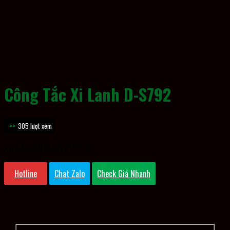
Công Tắc Xi Lanh D-S792
305 lượt xem
Auto Switch D-S792 (SMC)
Hotline
Chat Zalo
Check Giá Nhanh