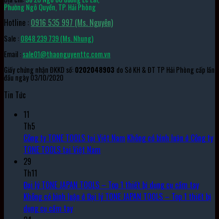
Phường Ngô Quyền, TP. Hải Phòng
Hotline :
0916 535 997 (Ms. Nguyên)
Sale :
0848 239 739 (Ms. Nhung)
Email :
sale01@thaonguyenttc.com.vn
Giấy chứng nhận ĐKKD số:
0202048903
do Sở KH & ĐT TP Hải Phòng cấp lần
đầu ngày 03/10/2020
Tin Tức
11
Th5
Công ty TONE TOOLS tại Việt Nam
Không có bình luận
ở Công ty
TONE TOOLS tại Việt Nam
29
Th11
Đại lý TONE JAPAN TOOLS – Top 1 thiết bị dụng cụ cầm tay
Không có bình luận
ở Đại lý TONE JAPAN TOOLS – Top 1 thiết bị
dụng cụ cầm tay