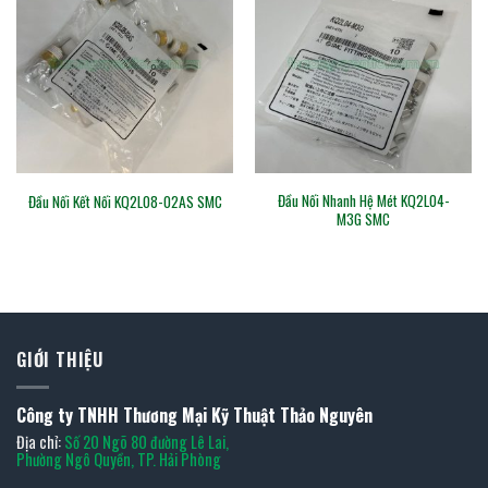
Đầu Nối Nhanh Hệ Mét KQ2L04-
Đầu Nối Kết Nối KQ2L08-02AS SMC
M3G SMC
GIỚI THIỆU
Công ty TNHH Thương Mại Kỹ Thuật Thảo Nguyên
Địa chỉ:
Số 20 Ngõ 80 đường Lê Lai,
Phường Ngô Quyền, TP. Hải Phòng