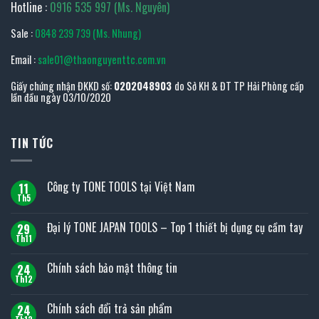
Hotline :
0916 535 997 (Ms. Nguyên)
Sale :
0848 239 739 (Ms. Nhung)
Email :
sale01@thaonguyenttc.com.vn
Giấy chứng nhận ĐKKD số:
0202048903
do Sở KH & ĐT TP Hải Phòng cấp
lần đầu ngày 03/10/2020
TIN TỨC
Công ty TONE TOOLS tại Việt Nam
11
Th5
Không
có
bình
Đại lý TONE JAPAN TOOLS – Top 1 thiết bị dụng cụ cầm tay
29
luận
ở
Th11
Không
Công
có
ty
bình
Chính sách bảo mật thông tin
TONE
24
luận
TOOLS
ở
Th12
Không
tại
Đại
có
Việt
lý
bình
Nam
Chính sách đổi trả sản phẩm
TONE
24
luận
JAPAN