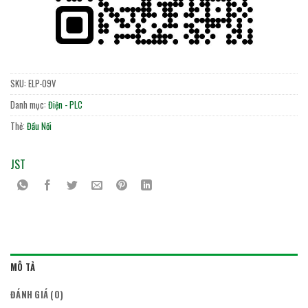
SKU:
ELP-09V
Danh mục:
Điện - PLC
Thẻ:
Đầu Nối
JST
MÔ TẢ
ĐÁNH GIÁ (0)