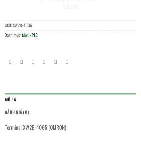
SKU:
XW2B-40G5
Danh mục:
Điện - PLC
MÔ TẢ
ĐÁNH GIÁ (0)
Terminal XW2B-40G5 (OMRON)