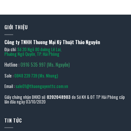
GIỚI THIỆU
Công ty TNHH Thương Mại Kỹ Thuật Thảo Nguyên
Địa chỉ:
Số 20 Ngõ 80 đường Lê Lai,
Phường Ngô Quyền, TP. Hải Phòng
Hotline :
0916 535 997 (Ms. Nguyên)
Sale :
0848 239 739 (Ms. Nhung)
Email :
sale01@thaonguyenttc.com.vn
Giấy chứng nhận ĐKKD số:
0202048903
do Sở KH & ĐT TP Hải Phòng cấp
lần đầu ngày 03/10/2020
TIN TỨC