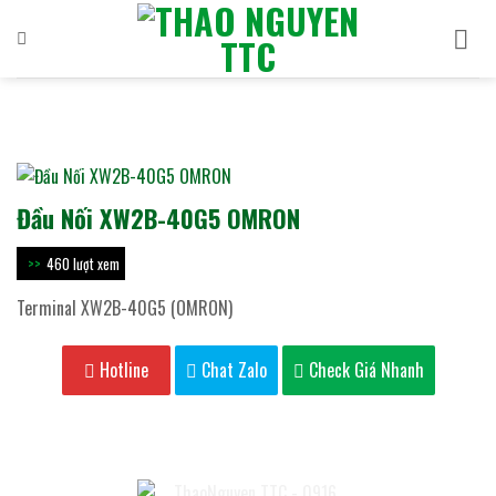
Bỏ
qua
nội
dung
Đầu Nối XW2B-40G5 OMRON
460 lượt xem
Terminal XW2B-40G5 (OMRON)
Hotline
Chat Zalo
Check Giá Nhanh