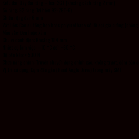
Kiểu đai: Dây đai răng – loại 2GT (khoảng cách răng 2 mm)
Số răng: 92 răng (ký hiệu 92-2GT-6)
Chiều rộng đai: 6 mm
Vật liệu: Cao su tổng hợp hoặc polyurethane có lõi sợi gia cường (chống
Màu sắc: Đen hoặc xám
Chu vi danh định: Khoảng 184 mm
Nhiệt độ làm việc: –10 °C đến +60 °C
Độ bền kéo: > 500 N
Chức năng chính: Truyền chuyển động chính xác, không trượt, đảm bảo đ
Vị trí sử dụng: Cụm đầu gắn (Head Angle Drive) trong máy SMT