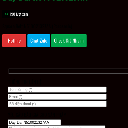
198 lượt xem
Square Belt N510021327AA (Panasonic)
Hotline
Chat Zalo
Check Giá Nhanh
THÔNG TIN LIÊN HỆ
YÊU CẦU BÁO GIÁ CHO SẢN PHẨM