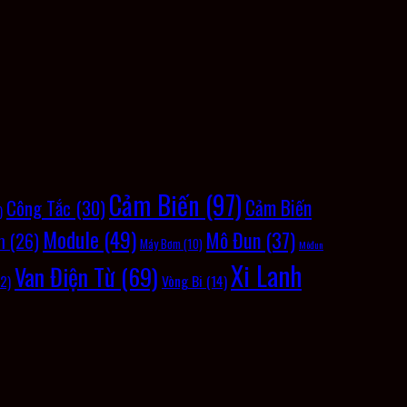
Cảm Biến
(97)
Cảm Biến
Công Tắc
(30)
)
Module
(49)
Mô Đun
(37)
m
(26)
Máy Bơm
(10)
Môđun
Xi Lanh
Van Điện Từ
(69)
Vòng Bi
(14)
2)