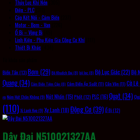
Thủy Lực Khí Nén
(305)
Điện - PLC
(311)
Cáp Kết Nối - Cảm Biến
(237)
Motor - Bơm - Van
(226)
Ổ Bi – Vòng Bi
(45)
Linh Kiện - Phụ Kiện Gia Công Cơ Khí
(117)
Thiết Bị Khác
(434)
Từ khóa sản phẩm
Bơm
(29)
Bộ Lục Giác
(22)
Bộ 
Biến Tần
(13)
Bộ Khuếch Đại
(8)
bộ lọc
(8)
Quang
(34)
Cờ Lê
Cảm Biến Áp Suất
(11)
Cần Vặn
(11)
Cảm Biến Tiệm Cận
(8)
Quạt
(34)
PLC
(16)
Nút Nhấn
(15)
Qu
Phốt
(12)
Núm Hút Chân Không
(9)
(6)
(110)
Động Cơ
(39)
Xy Lanh
(18)
Ổ Bi
(12)
Xi Lanh Kẹp
(9)
Dây Đai N510021327AA