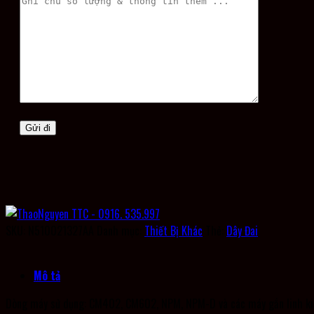
SKU:
N510021327AA
Danh mục:
Thiết Bị Khác
Thẻ:
Dây Đai
Mô tả
Dòng máy sử dụng: CM402, CM602, NPM, NPM-D và các máy gắn linh ki