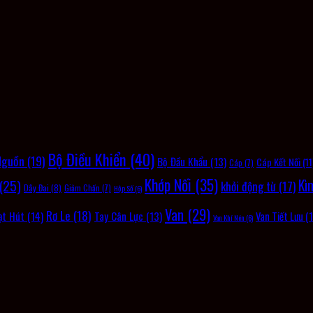
Bộ Điều Khiển
(40)
Nguồn
(19)
Bộ Đầu Khẩu
(13)
Cáp Kết Nối
(11
Cáp
(7)
Khớp Nối
(35)
(25)
Kì
khởi động từ
(17)
Dây Đai
(8)
Giảm Chấn
(7)
Hộp Số
(6)
Van
(29)
Rơ Le
(18)
ạt Hút
(14)
Tay Cân Lực
(13)
Van Tiết Lưu
(1
Van Khí Nén
(6)