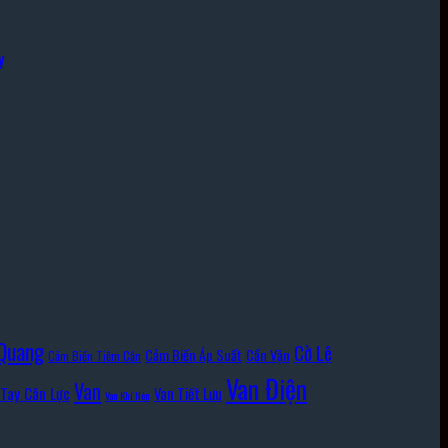
y
Quang
Cờ Lê
Cảm Biến Áp Suất
Cần Vặn
Cảm Biến Tiệm Cận
Van Điện
Van
Tay Cân Lực
Van Tiết Lưu
Van Khí Nén