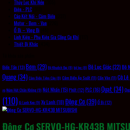
Thủy Lực Khí Nén
(305)
Điện - PLC
(311)
Cáp Kết Nối - Cảm Biến
(237)
Motor - Bơm - Van
(226)
Ổ Bi – Vòng Bi
(45)
Linh Kiện - Phụ Kiện Gia Công Cơ Khí
(117)
Thiết Bị Khác
(434)
Từ khóa sản phẩm
Bơm
(29)
Bộ Lục Giác
(22)
Bộ 
Biến Tần
(13)
Bộ Khuếch Đại
(8)
bộ lọc
(8)
Quang
(34)
Cờ Lê
Cảm Biến Áp Suất
(11)
Cần Vặn
(11)
Cảm Biến Tiệm Cận
(8)
Quạt
(34)
PLC
(16)
Nút Nhấn
(15)
Qu
Phốt
(12)
Núm Hút Chân Không
(9)
(6)
(110)
Động Cơ
(39)
Xy Lanh
(18)
Ổ Bi
(12)
Xi Lanh Kẹp
(9)
Động Cơ SERVO-HG-KR43B MITSU