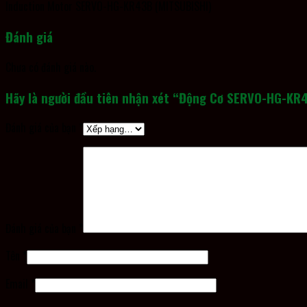
Induction Motor SERVO-HG-KR43B (MITSUBISHI)
Đánh giá
Chưa có đánh giá nào.
Hãy là người đầu tiên nhận xét “Động Cơ SERVO-HG-KR
Đánh giá của bạn
*
Đánh giá của bạn
*
Tên
*
Email
*