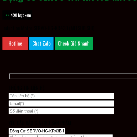
490 lượt xem
Induction Motor SERVO-HG-KR43B (MITSUBISHI)
Hotline
Chat Zalo
Check Giá Nhanh
THÔNG TIN LIÊN HỆ
YÊU CẦU BÁO GIÁ CHO SẢN PHẨM