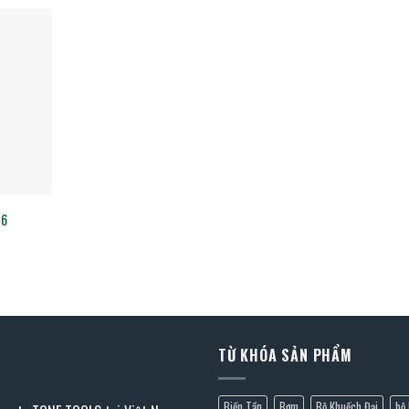
06
TỪ KHÓA SẢN PHẨM
Biến Tần
Bơm
Bộ Khuếch Đại
bộ 