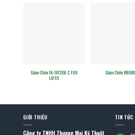
Giảm Chấn FA-1612XB-C FUJI
Giảm Chấn RB08
LATEX
GIỚI THIỆU
TIN TỨC
Công ty TNHH Thương Mại Kỹ Thuật