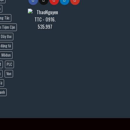
n
ng Tắc
n Tiệm Cận
Dây Đai
 động từ
Môđun
t
PLC
c
Van
Từ
Lanh