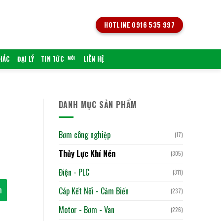
HOTLINE 0916 535 997
KHÁC
ĐẠI LÝ
TIN TỨC
LIÊN HỆ
DANH MỤC SẢN PHẨM
Bơm công nghiệp
(17)
Thủy Lực Khí Nén
(305)
Điện - PLC
(311)
h
Cáp Kết Nối - Cảm Biến
(237)
Motor - Bơm - Van
(226)