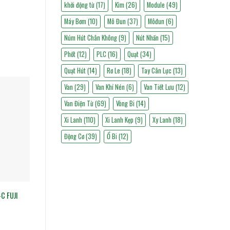
khởi động từ
(17)
Kìm
(26)
Module
(49)
Máy Bơm
(10)
Mô Đun
(37)
Môđun
(6)
Núm Hút Chân Không
(9)
Nút Nhấn
(15)
Phốt
(12)
PLC
(16)
Quạt
(34)
Quạt Hút
(14)
Rơ Le
(18)
Tay Cân Lực
(13)
Van
(29)
Van Khí Nén
(6)
Van Tiết Lưu
(12)
Van Điện Từ
(69)
Vòng Bi
(14)
Xi Lanh
(110)
Xi Lanh Kẹp
(9)
Xy Lanh
(18)
Động Cơ
(39)
Ổ Bi
(12)
C FUJI