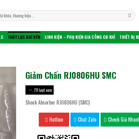
LC
THỦY LỰC KHÍ NÉN
LINH KIỆN – PHỤ KIỆN GIA CÔNG CƠ KHÍ
THIẾT BỊ 
Giảm Chấn RJ0806HU SMC
711 lượt xem
Shock Absorber RJ0806HU (SMC)
Hotline
Chat Zalo
Check Giá Nhan