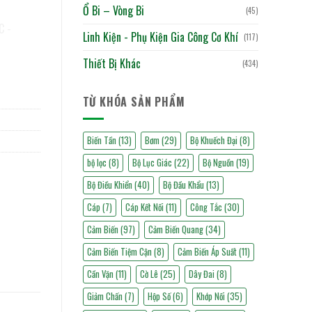
Ổ Bi – Vòng Bi
(45)
Linh Kiện - Phụ Kiện Gia Công Cơ Khí
(117)
Thiết Bị Khác
(434)
TỪ KHÓA SẢN PHẨM
Biến Tần
(13)
Bơm
(29)
Bộ Khuếch Đại
(8)
bộ lọc
(8)
Bộ Lục Giác
(22)
Bộ Nguồn
(19)
Bộ Điều Khiển
(40)
Bộ Đầu Khẩu
(13)
Cáp
(7)
Cáp Kết Nối
(11)
Công Tắc
(30)
Cảm Biến
(97)
Cảm Biến Quang
(34)
Cảm Biến Tiệm Cận
(8)
Cảm Biến Áp Suất
(11)
Cần Vặn
(11)
Cờ Lê
(25)
Dây Đai
(8)
Giảm Chấn
(7)
Hộp Số
(6)
Khớp Nối
(35)