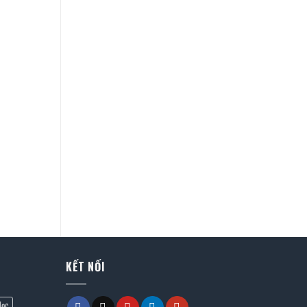
KẾT NỐI
lọc