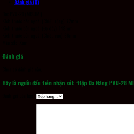
Đánh giá (0)
Box PVU-28 (MISUMI)
Kích thước bên ngoài (Chiều rộng): 72mm
Kích thước bên ngoài (Độ dày): 148mm
Kích thước bên ngoài (Chiều cao): 66mm
Màu sắc: Xám
Đánh giá
Chưa có đánh giá nào.
Hãy là người đầu tiên nhận xét “Hộp Đa Năng PVU-28 M
Đánh giá của bạn
*