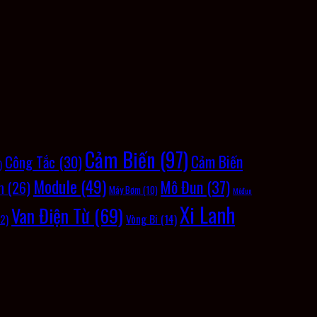
Cảm Biến
(97)
Cảm Biến
Công Tắc
(30)
)
Module
(49)
Mô Đun
(37)
m
(26)
Máy Bơm
(10)
Môđun
Xi Lanh
Van Điện Từ
(69)
Vòng Bi
(14)
2)