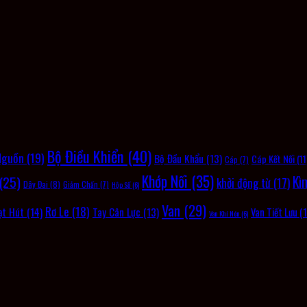
Bộ Điều Khiển
(40)
Nguồn
(19)
Bộ Đầu Khẩu
(13)
Cáp Kết Nối
(11
Cáp
(7)
Khớp Nối
(35)
(25)
Kì
khởi động từ
(17)
Dây Đai
(8)
Giảm Chấn
(7)
Hộp Số
(6)
Van
(29)
Rơ Le
(18)
ạt Hút
(14)
Tay Cân Lực
(13)
Van Tiết Lưu
(1
Van Khí Nén
(6)