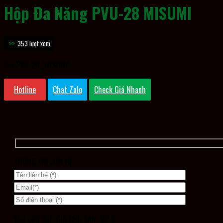
Hộp Đa Năng PVU-28 MISUMI
353 lượt xem
Box PVU-28 (MISUMI)
Hotline
Chat Zalo
Check Giá Nhanh
THÔNG TIN LIÊN HỆ
YÊU CẦU BÁO GIÁ CHO SẢN PHẨM