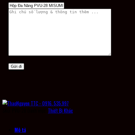
SKU:
PVU-28
Danh mục:
Thiết Bị Khác
Mô tả