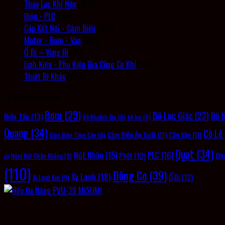
Thủy Lực Khí Nén
(305)
Điện - PLC
(311)
Cáp Kết Nối - Cảm Biến
(237)
Motor - Bơm - Van
(226)
Ổ Bi – Vòng Bi
(45)
Linh Kiện - Phụ Kiện Gia Công Cơ Khí
(117)
Thiết Bị Khác
(434)
Từ khóa sản phẩm
Bơm
(29)
Bộ Lục Giác
(22)
Bộ 
Biến Tần
(13)
Bộ Khuếch Đại
(8)
bộ lọc
(8)
Quang
(34)
Cờ Lê
Cảm Biến Áp Suất
(11)
Cần Vặn
(11)
Cảm Biến Tiệm Cận
(8)
Quạt
(34)
PLC
(16)
Nút Nhấn
(15)
Qu
Phốt
(12)
Núm Hút Chân Không
(9)
(6)
(110)
Động Cơ
(39)
Xy Lanh
(18)
Ổ Bi
(12)
Xi Lanh Kẹp
(9)