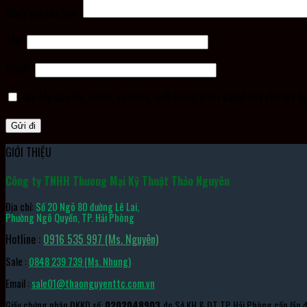
Đánh giá của bạn
*
Tên
*
Email
*
Lưu tên của tôi, email, và trang web trong trình duyệt này cho lần bì
GIỚI THIỆU
Công ty TNHH Thương Mại Kỹ Thuật Thảo Nguyên
Địa chỉ:
Số 20 Ngõ 80 đường Lê Lai,
Phường Ngô Quyền, TP. Hải Phòng
Hotline :
0916 535 997 (Ms. Nguyên)
Sale :
0848 239 739 (Ms. Nhung)
Email :
sale01@thaonguyenttc.com.vn
Giấy chứng nhận ĐKKD số:
0202048903
do Sở KH & ĐT TP Hải Phòng cấp lần